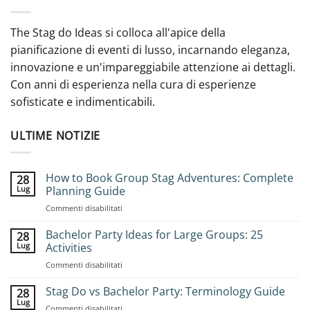
The Stag do Ideas si colloca all'apice della
pianificazione di eventi di lusso, incarnando eleganza,
innovazione e un'impareggiabile attenzione ai dettagli.
Con anni di esperienza nella cura di esperienze
sofisticate e indimenticabili.
ULTIME NOTIZIE
How to Book Group Stag Adventures: Complete
28
Lug
Planning Guide
su
Commenti disabilitati
How
to
Bachelor Party Ideas for Large Groups: 25
28
Book
Lug
Activities
Group
su
Commenti disabilitati
Stag
Bachelor
Adventures:
Party
Stag Do vs Bachelor Party: Terminology Guide
Complete
28
Ideas
Planning
Lug
su
Commenti disabilitati