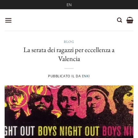
Salta
EN
ai
contenuti
BLOG
La serata dei ragazzi per eccellenza a
Valencia
PUBBLICATO IL
DA
ENKI