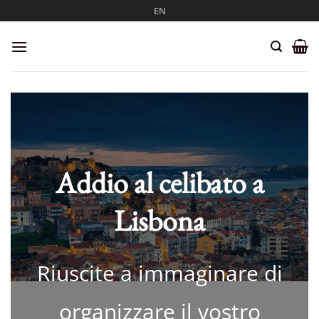
Salta
EN
ai
contenuti
Addio al celibato a
Lisbona
Riuscite a immaginare di
organizzare il vostro