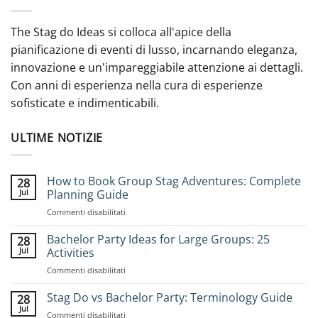
The Stag do Ideas si colloca all'apice della
pianificazione di eventi di lusso, incarnando eleganza,
innovazione e un'impareggiabile attenzione ai dettagli.
Con anni di esperienza nella cura di esperienze
sofisticate e indimenticabili.
ULTIME NOTIZIE
How to Book Group Stag Adventures: Complete
28
Jul
Planning Guide
on
Commenti disabilitati
How
to
Bachelor Party Ideas for Large Groups: 25
28
Book
Jul
Activities
Group
on
Commenti disabilitati
Stag
Bachelor
Adventures:
Party
Stag Do vs Bachelor Party: Terminology Guide
Complete
28
Ideas
Planning
Jul
on
Commenti disabilitati
for