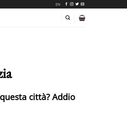
EN
zia
 questa città? Addio