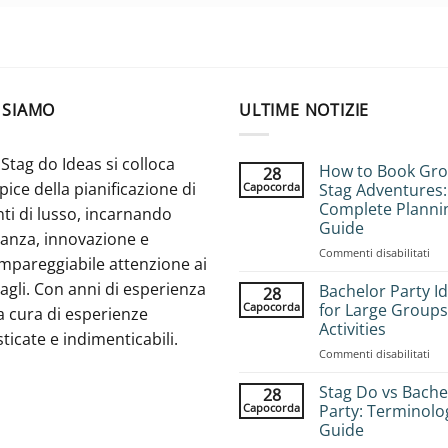
 SIAMO
ULTIME NOTIZIE
Stag do Ideas si colloca
How to Book Gr
28
apice della pianificazione di
Capocorda
Stag Adventures:
Complete Planni
ti di lusso, incarnando
Guide
ganza, innovazione e
su
Commenti disabilitati
mpareggiabile attenzione ai
Ho
agli. Con anni di esperienza
to
Bachelor Party I
28
Bo
Capocorda
for Large Groups
a cura di esperienze
Gr
Activities
sticate e indimenticabili.
Sta
su
Commenti disabilitati
Adv
Bac
Com
Par
Pla
Stag Do vs Bache
28
Ide
Gui
Capocorda
Party: Terminolo
for
Guide
Lar