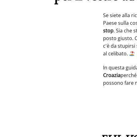
Se siete alla r
Paese sulla cos
stop
. Sia che 
posto giusto. C
c'è da stupirsi
al celibato.
In questa guid
Croazia
perché 
possono fare m