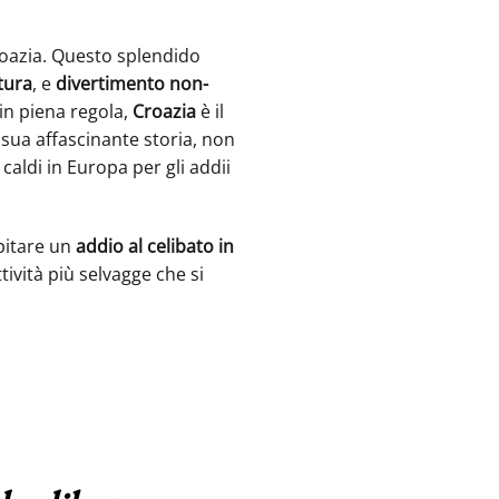
Croazia. Questo splendido
tura
, e
divertimento non-
 in piena regola,
Croazia
è il
a sua affascinante storia, non
caldi in Europa per gli addii
pitare un
addio al celibato in
ttività più selvagge che si