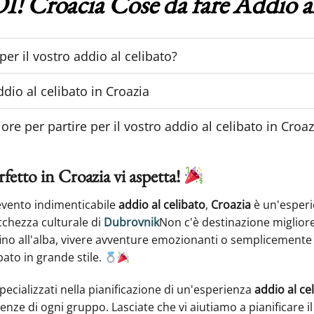
! Croacia Cose da fare Addio al
per il vostro addio al celibato?
ddio al celibato in Croazia
e per partire per il vostro addio al celibato in Croaz
rfetto in Croazia vi aspetta!
evento indimenticabile
addio al celibato
,
Croazia
è un'esperi
icchezza culturale di
Dubrovnik
Non c'è destinazione miglior
 fino all'alba, vivere avventure emozionanti o semplicemente ri
bato in grande stile.
pecializzati nella pianificazione di un'esperienza
addio al ce
enze di ogni gruppo. Lasciate che vi aiutiamo a pianificare i