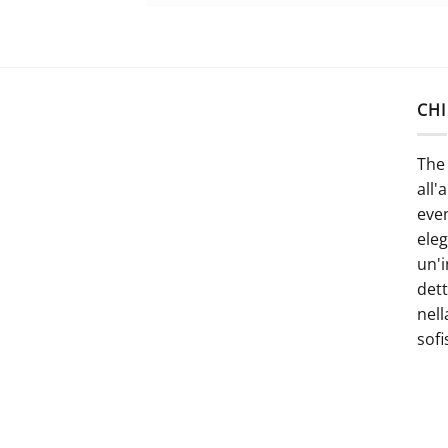
CHI
The 
all'
even
ele
un'i
dett
nell
sofi