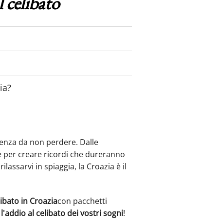
 celibato
ia?
enza da non perdere. Dalle
e per creare ricordi che dureranno
lassarvi in spiaggia, la Croazia è il
libato in Croazia
con pacchetti
l
l'addio al celibato dei vostri sogni
!