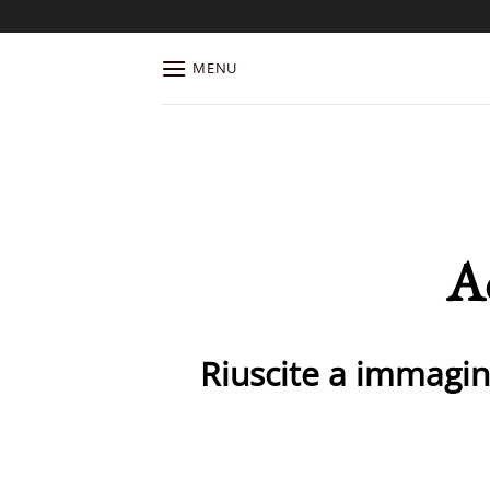
Salta
ai
contenuti
MENU
Ad
Riuscite a immagina