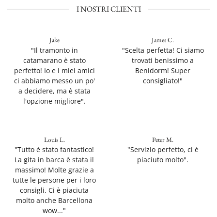
I NOSTRI CLIENTI
Jake
James C.
"Il tramonto in
"Scelta perfetta! Ci siamo
catamarano è stato
trovati benissimo a
perfetto! Io e i miei amici
Benidorm! Super
ci abbiamo messo un po'
consigliato!"
a decidere, ma è stata
l'opzione migliore".
Louis L.
Peter M.
"Tutto è stato fantastico!
"Servizio perfetto, ci è
La gita in barca è stata il
piaciuto molto".
massimo! Molte grazie a
tutte le persone per i loro
consigli. Ci è piaciuta
molto anche Barcellona
wow..."