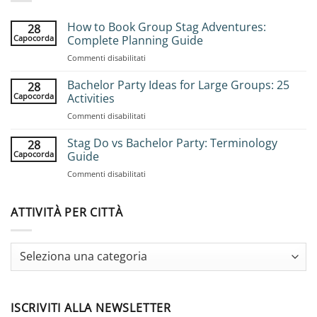
How to Book Group Stag Adventures:
28
Capocorda
Complete Planning Guide
su
Commenti disabilitati
How
to
Bachelor Party Ideas for Large Groups: 25
28
Book
Capocorda
Activities
Group
su
Commenti disabilitati
Stag
Bachelor
Adventures:
Party
Stag Do vs Bachelor Party: Terminology
Complete
28
Ideas
Planning
Capocorda
Guide
for
Guide
su
Commenti disabilitati
Large
Stag
Groups:
Do
25
vs
ATTIVITÀ PER CITTÀ
Activities
Bachelor
Party:
Terminology
Guide
ISCRIVITI ALLA NEWSLETTER