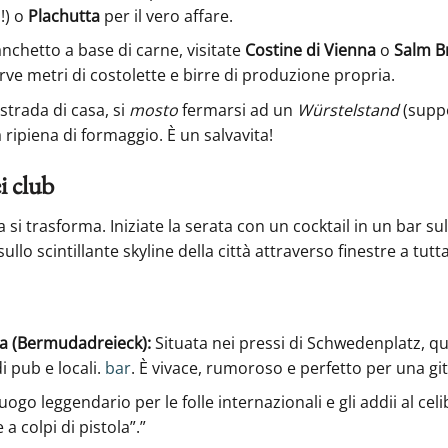
!) o
Plachutta
per il vero affare.
nchetto a base di carne, visitate
Costine di Vienna
o
Salm B
ve metri di costolette e birre di produzione propria.
strada di casa, si
mosto
fermarsi ad un
Würstelstand
(suppo
a ripiena di formaggio. È un salvavita!
i club
 si trasforma. Iniziate la serata con un cocktail in un bar s
llo scintillante skyline della città attraverso finestre a tutta
da (Bermudadreieck):
Situata nei pressi di Schwedenplatz, q
i pub e locali.
bar
. È vivace, rumoroso e perfetto per una git
ogo leggendario per le folle internazionali e gli addii al cel
a colpi di pistola”.”