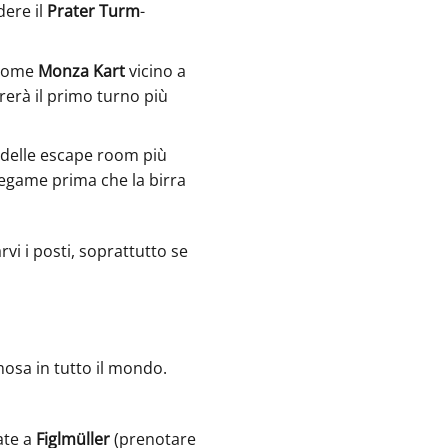
dere il
Prater Turm
-
 come
Monza Kart
vicino a
erà il primo turno più
a delle escape room più
legame prima che la birra
vi i posti, soprattutto se
osa in tutto il mondo.
ate a
Figlmüller
(prenotare