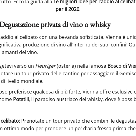
tutto. Ecco la guida alla
Le migliori idee per l'addio al celib
per il 2026
.
: Degustazione privata di vino o whisky
i addio al celibato con una bevanda sofisticata. Vienna è uni
gnificativa produzione di vino all'interno dei suoi confini! Q
i amanti del vino.
getevi verso un
Heuriger
(osteria) nella famosa
Bosco di Vi
notare un tour privato delle cantine per assaggiare il Gemisc
 di livello mondiale.
oso preferisce qualcosa di più forte, Vienna offre esclusive
i come
Potstill
, il paradiso austriaco del whisky, dove è possibi
celibato:
Prenotate un tour privato che combini le degustaz
un ottimo modo per prendere un po' d'aria fresca prima che l