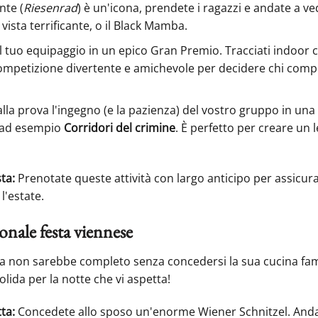
nte (
Riesenrad
) è un'icona, prendete i ragazzi e andate a ve
vista terrificante, o il Black Mamba.
il tuo equipaggio in un epico Gran Premio. Tracciati indoor
mpetizione divertente e amichevole per decidere chi compr
lla prova l'ingegno (e la pazienza) del vostro gruppo in un
 ad esempio
Corridori del crimine
. È perfetto per creare un 
ta:
Prenotate queste attività con largo anticipo per assicurar
l'estate.
onale festa viennese
na non sarebbe completo senza concedersi la sua cucina fam
lida per la notte che vi aspetta!
ta:
Concedete allo sposo un'enorme Wiener Schnitzel. And