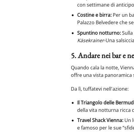
con settimane di anticipo
Costine e birra:
Per un ba
Palazzo Belvedere che ser
Spuntino notturno:
Sulla 
Käsekrainer
-Una salsicci
5. Andare nei bar e ne
Quando cala la notte, Vienna
offre una vista panoramica su
Da lì, tuffatevi nell'azione:
Il Triangolo delle Bermu
della vita notturna ricca d
Travel Shack Vienna:
Un lu
e famoso per le sue “sfide 