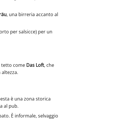
räu
, una birreria accanto al
rto per salsicce) per un
ul tetto come
Das Loft
, che
 altezza.
uesta è una zona storica
a al pub.
ibato. È informale, selvaggio