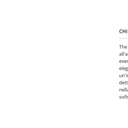
CHI
The 
all'
even
ele
un'i
dett
nell
sofi