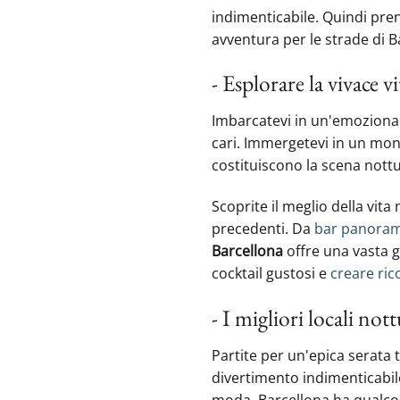
indimenticabile. Quindi pren
avventura per le strade di B
- Esplorare la vivace 
Imbarcatevi in un'emozionant
cari. Immergetevi in un mondo
costituiscono la scena nottur
Scoprite il meglio della vit
precedenti. Da
bar panoram
Barcellona
offre una vasta g
cocktail gustosi e
creare ric
- I migliori locali nott
Partite per un'epica serata 
divertimento indimenticabile.
moda, Barcellona ha qualcos