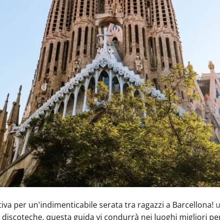
tiva per un'indimenticabile serata tra ragazzi a Barcellona!
u
 discoteche, questa guida vi condurrà nei luoghi migliori pe