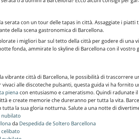
serata tra uomini a Barcellona? Ecco alcuni consigli per ga
la serata con un tour delle tapas in città. Assaggiate i piatti 
ante‍ della scena gastronomica di Barcellona.
lorate i migliori bar sul tetto della città per godere di una v
notte fonda, ammirate lo skyline di Barcellona con il vostro
 vibrante città di Barcellona, le possibilità di trascorrere 
r vivaci alle discoteche pulsanti, questa guida vi ha fornito 
ta piena
con entusiasmo e cameratismo. Quindi radunate il 
città e create ‍memorie che dureranno per tutta la vita. Barce
 tutta la sua gloria notturna. Salute a una ‍notte di diverti
 nubilato
llona
da
Despedida de Soltero Barcellona
 celibato