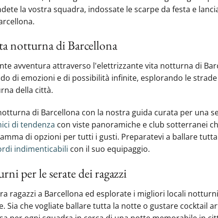
dete la vostra squadra, indossate le scarpe da festa e lanc
arcellona.
vita notturna di Barcellona
e avventura attraverso l'elettrizzante vita notturna di Barc
 di emozioni e di possibilità infinite, esplorando le strade v
na della città.
a notturna di Barcellona con la nostra guida curata per una s
ici di tendenza
con viste panoramiche e club sotterranei ch
amma di opzioni per tutti i gusti. Preparatevi a ballare tutt
ordi indimenticabili
con il suo equipaggio.
urni per le serate dei ragazzi
tra ragazzi a Barcellona ed esplorate i migliori locali nottu
 Sia che vogliate ballare tutta la notte o gustare cocktail ar
a per ogni squadra in cerca di una notte memorabile in cit