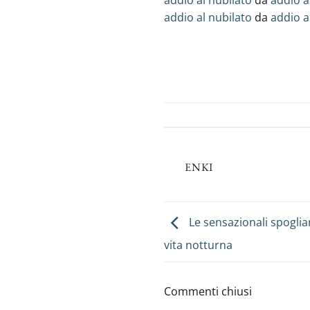
addio al nubilato
da
addio a
addio al nubilato
da
addio a
ENKI
Le sensazionali spogliar
vita notturna
Commenti chiusi