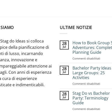
 SIAMO
ULTIME NOTIZIE
Stag do Ideas si colloca
How to Book Group 
28
apice della pianificazione di
Jul
Adventures: Comple
Planning Guide
ti di lusso, incarnando
on
Commenti disabilitati
ganza, innovazione e
How
mpareggiabile attenzione ai
to
Bachelor Party Ideas
28
Book
agli. Con anni di esperienza
Jul
Large Groups: 25
Group
Activities
a cura di esperienze
Stag
on
Commenti disabilitati
Adventur
sticate e indimenticabili.
Bachelor
Complet
Party
Planning
Stag Do vs Bachelor
28
Ideas
Guide
Jul
Party: Terminology
for
Guide
Large
on
Commenti disabilitati
Groups: