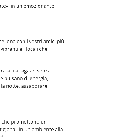
iatevi in un'emozionante
ellona con i vostri amici più
ibranti e i locali che
erata tra ragazzi senza
e pulsano di energia,
a la notte, assaporare
rni che promettono un
tigianali in un ambiente alla
tà.