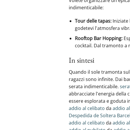
Volete organizzare un'epica 
indimenticabile:
Tour delle tapas:
Iniziate 
godetevi l'atmosfera vibr
Rooftop Bar Hopping:
Esp
cocktail. Dal tramonto a 
In sintesi
Quando il sole tramonta sulla
ragazzi sono infinite. Dai ba
serata indimenticabile.
sera
abbracciate l'energia della 
essere esplorata e goduta in
addio al celibato
da
addio al
Despedida de Soltera Barce
addio al celibato
da
addio al