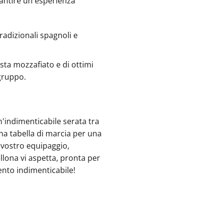
rantire un'esperienza
tradizionali spagnoli e
ista mozzafiato e di ottimi
 gruppo.
un'indimenticabile serata tra
una tabella di marcia per una
vostro equipaggio,
llona vi aspetta, pronta per
mento indimenticabile!