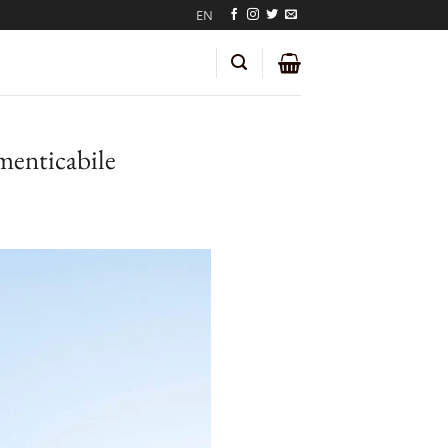
EN
menticabile