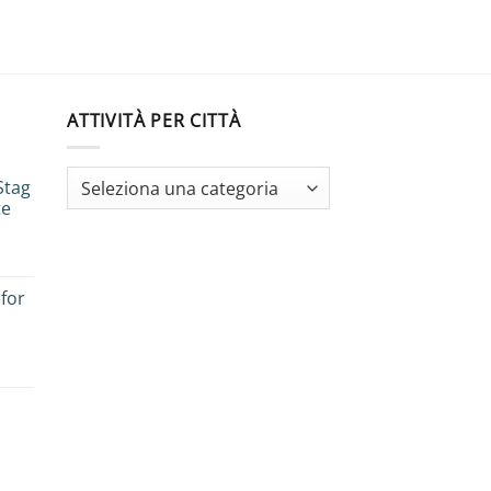
ATTIVITÀ PER CITTÀ
Stag
te
 for
es:
e