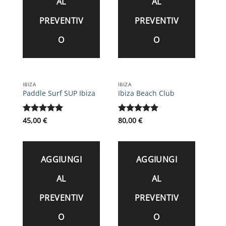
AL
AL
PREVENTIV
PREVENTIV
O
O
IBIZA
IBIZA
Paddle Surf SUP Ibiza
Ibiza Beach Club
Valutato
45,00
€
5
Valutato
80,00
€
5
su 5
su 5
AGGIUNGI
AGGIUNGI
AL
AL
PREVENTIV
PREVENTIV
O
O