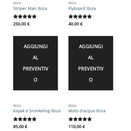
IBIZA
IBIZA
Striper Man Ibiza
Flyboard Ibiza
Valutato
250,00
€
5
Valutato
40,00
€
5
su 5
su 5
AGGIUNGI
AGGIUNGI
AL
AL
PREVENTIV
PREVENTIV
O
O
IBIZA
IBIZA
Kayak e Snorkeling Ibiza
Moto d'acqua Ibiza
Valutato
85,00
€
5
Valutato
110,00
€
5
su 5
su 5