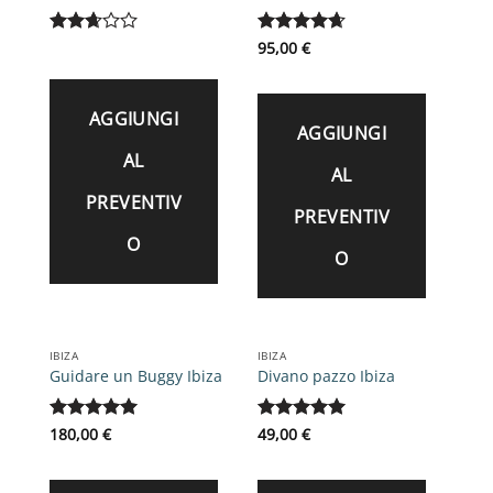
Valutato
Valutato
95,00
€
2.69
4.67
su 5
su 5
AGGIUNGI
AGGIUNGI
AL
AL
PREVENTIV
PREVENTIV
O
O
IBIZA
IBIZA
Guidare un Buggy Ibiza
Divano pazzo Ibiza
Valutato
180,00
€
5
Valutato
49,00
€
5
su 5
su 5