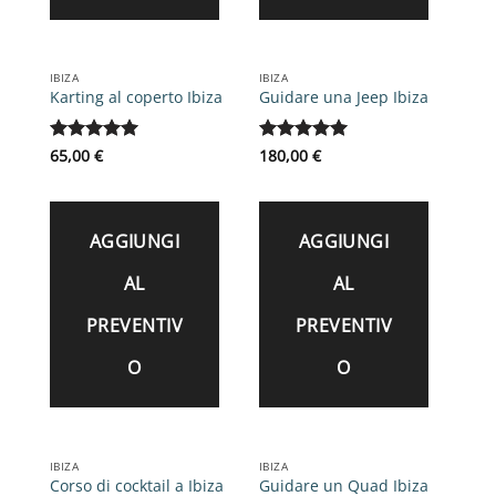
IBIZA
IBIZA
Karting al coperto Ibiza
Guidare una Jeep Ibiza
Valutato
65,00
€
5
Valutato
180,00
€
5
su 5
su 5
AGGIUNGI
AGGIUNGI
AL
AL
PREVENTIV
PREVENTIV
O
O
IBIZA
IBIZA
Corso di cocktail a Ibiza
Guidare un Quad Ibiza