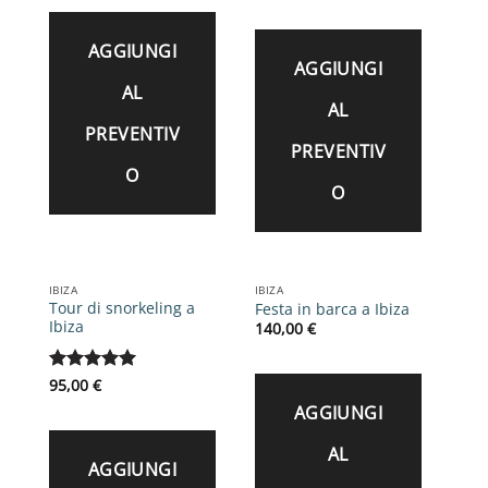
su 5
AGGIUNGI
AGGIUNGI
AL
AL
PREVENTIV
PREVENTIV
O
O
IBIZA
IBIZA
Tour di snorkeling a
Festa in barca a Ibiza
Ibiza
140,00
€
Valutato
95,00
€
5
su 5
AGGIUNGI
AL
AGGIUNGI