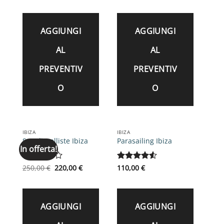
AGGIUNGI
AGGIUNGI
AL
AL
PREVENTIV
PREVENTIV
O
O
IBIZA
IBIZA
Spogliarelliste Ibiza
Parasailing Ibiza
In offerta!
Il
Il
Valutato
250,00
€
220,00
€
Valutato
110,00
€
prezzo
prezzo
1
4.5
su 5
originale
attuale
su
era:
è:
5
250,00 €.
220,00 €.
AGGIUNGI
AGGIUNGI