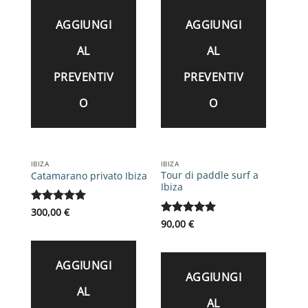
AGGIUNGI
AGGIUNGI
AL
AL
PREVENTIV
PREVENTIV
O
O
IBIZA
IBIZA
Tour di paddle surf a
Catamarano privato Ibiza
Ibiza
Valutato
300,00
€
5
su 5
Valutato
90,00
€
5
su 5
AGGIUNGI
AGGIUNGI
AL
AL