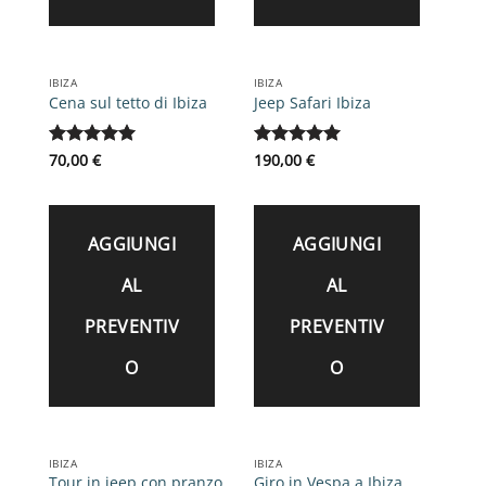
IBIZA
IBIZA
Cena sul tetto di Ibiza
Jeep Safari Ibiza
Valutato
70,00
€
5
Valutato
190,00
€
5
su 5
su 5
AGGIUNGI
AGGIUNGI
AL
AL
PREVENTIV
PREVENTIV
O
O
IBIZA
IBIZA
Tour in jeep con pranzo
Giro in Vespa a Ibiza