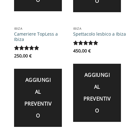
O
IBIZA
IBIZA
Cameriere TopLess a
Spettacolo lesbico a Ibiza
Ibiza
Valutato
450,00
€
5
su 5
Valutato
250,00
€
5
su 5
AGGIUNGI
AGGIUNGI
AL
AL
PREVENTIV
PREVENTIV
O
O