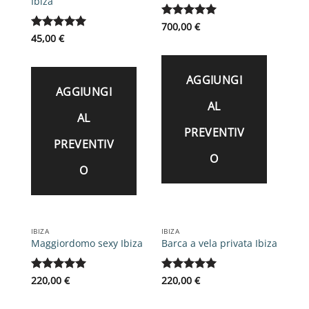
Ibiza
Valutato
700,00
€
5
su 5
Valutato
45,00
€
5
su 5
AGGIUNGI
AGGIUNGI
AL
AL
PREVENTIV
PREVENTIV
O
O
IBIZA
IBIZA
Maggiordomo sexy Ibiza
Barca a vela privata Ibiza
Valutato
220,00
€
5
Valutato
220,00
€
5
su 5
su 5