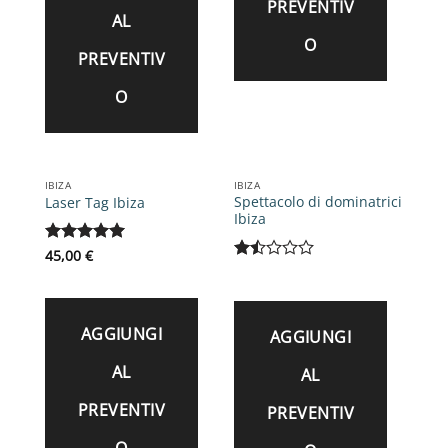
PREVENTIV
AL
O
PREVENTIV
O
IBIZA
IBIZA
Spettacolo di dominatrici
Laser Tag Ibiza
Ibiza
Valutato
45,00
€
5
su 5
Valutato
1.5
su
5
AGGIUNGI
AGGIUNGI
AL
AL
PREVENTIV
PREVENTIV
O