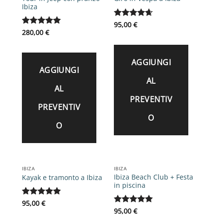
Ibiza
Valutato
95,00
€
4.67
su 5
Valutato
280,00
€
5
su 5
AGGIUNGI
AGGIUNGI
AL
AL
PREVENTIV
PREVENTIV
O
O
IBIZA
IBIZA
Ibiza Beach Club + Festa
Kayak e tramonto a Ibiza
in piscina
Valutato
95,00
€
5
su 5
Valutato
95,00
€
5