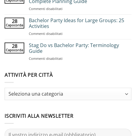
Capocorda
Complete Planning Guide
su
Commenti disabilitati
How
to
Bachelor Party Ideas for Large Groups: 25
28
Book
Capocorda
Activities
Group
su
Commenti disabilitati
Stag
Bachelor
Adventures:
Party
Stag Do vs Bachelor Party: Terminology
Complete
28
Ideas
Planning
Capocorda
Guide
for
Guide
su
Commenti disabilitati
Large
Stag
Groups:
Do
25
vs
ATTIVITÀ PER CITTÀ
Activities
Bachelor
Party:
Terminology
Guide
ISCRIVITI ALLA NEWSLETTER