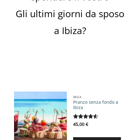
Gli ultimi giorni da sposo
a Ibiza?
IBIZA
Pranzo senza fondo a
Ibiza
Valutato
45,00
€
4.5
su 5