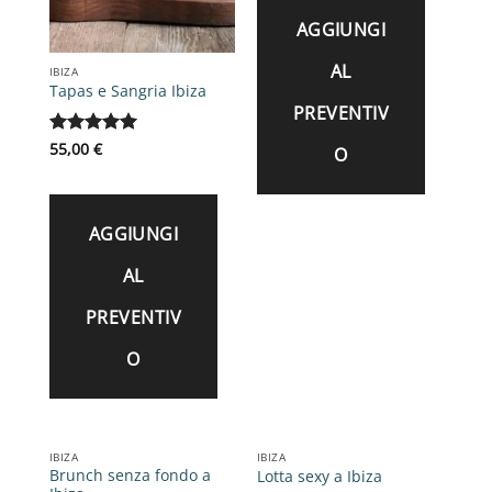
AGGIUNGI
AL
IBIZA
Tapas e Sangria Ibiza
PREVENTIV
Valutato
55,00
€
5
O
su 5
AGGIUNGI
AL
PREVENTIV
O
IBIZA
IBIZA
Brunch senza fondo a
Lotta sexy a Ibiza