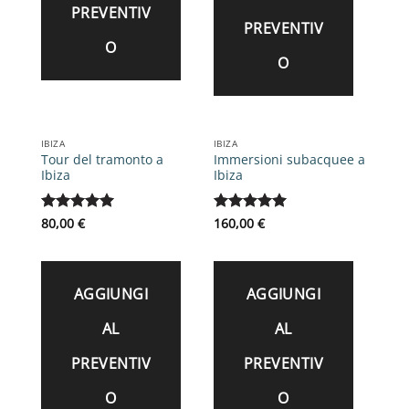
PREVENTIV
PREVENTIV
O
O
IBIZA
IBIZA
Tour del tramonto a
Immersioni subacquee a
Ibiza
Ibiza
Valutato
80,00
€
5
Valutato
160,00
€
5
su 5
su 5
AGGIUNGI
AGGIUNGI
AL
AL
PREVENTIV
PREVENTIV
O
O