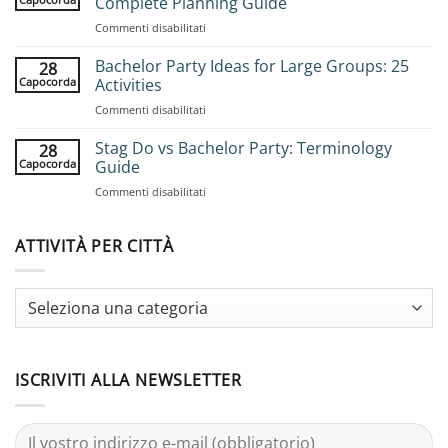
Complete Planning Guide
su
Commenti disabilitati
How
to
Bachelor Party Ideas for Large Groups: 25
28
Book
Capocorda
Activities
Group
su
Commenti disabilitati
Stag
Bachelor
Adventures:
Party
Stag Do vs Bachelor Party: Terminology
Complete
28
Ideas
Planning
Capocorda
Guide
for
Guide
su
Commenti disabilitati
Large
Stag
Groups:
Do
25
vs
ATTIVITÀ PER CITTÀ
Activities
Bachelor
Party:
Terminology
Guide
ISCRIVITI ALLA NEWSLETTER