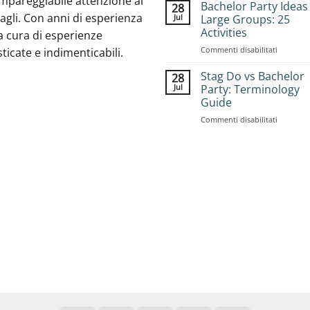
mpareggiabile attenzione ai
to
Bachelor Party Ideas
28
Book
agli. Con anni di esperienza
Jul
Large Groups: 25
Group
Activities
a cura di esperienze
Stag
on
Commenti disabilitati
Adventur
sticate e indimenticabili.
Bachelor
Complet
Party
Planning
Stag Do vs Bachelor
28
Ideas
Guide
Jul
Party: Terminology
for
Guide
Large
on
Commenti disabilitati
Groups:
Stag
25
Do
Activities
vs
Bachelor
Party:
Terminol
Guide