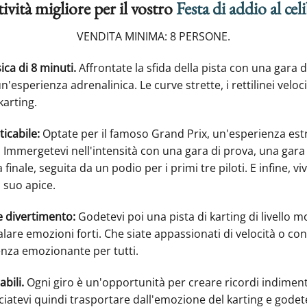
tività migliore per il vostro
Festa di addio al cel
VENDITA MINIMA: 8 PERSONE.
ica di 8 minuti.
Affrontate la sfida della pista con una gara 
un'esperienza adrenalinica. Le curve strette, i rettilinei velo
karting.
icabile:
Optate per il famoso Grand Prix, un'esperienza est
. Immergetevi nell'intensità con una gara di prova, una gara 
finale, seguita da un podio per i primi tre piloti. E infine, v
 suo apice.
e divertimento:
Godetevi poi una pista di karting di livello 
alare emozioni forti. Che siate appassionati di velocità o co
enza emozionante per tutti.
abili.
Ogni giro è un'opportunità per creare ricordi indimentic
ciatevi quindi trasportare dall'emozione del karting e godet