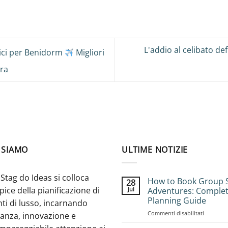
L'addio al celibato de
ici per Benidorm
Migliori
ora
 SIAMO
ULTIME NOTIZIE
Stag do Ideas si colloca
How to Book Group 
28
apice della pianificazione di
Jul
Adventures: Comple
Planning Guide
ti di lusso, incarnando
on
Commenti disabilitati
ganza, innovazione e
How