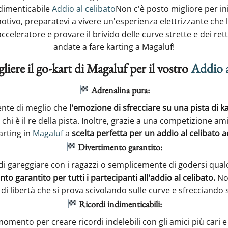
ndimenticabile
Addio al celibato
Non c'è posto migliore per ini
tivo, preparatevi a vivere un'esperienza elettrizzante che la
celeratore e provare il brivido delle curve strette e dei rettil
andate a fare karting a Magaluf!
gliere il go-kart di Magaluf per il vostro
Addio a
Adrenalina pura:
iente di meglio che
l'emozione di sfrecciare su una pista di k
 chi è il re della pista. Inoltre, grazie a una competizione ami
karting in
Magaluf
a
scelta perfetta per un addio al celibato a
Divertimento garantito:
i di gareggiare con i ragazzi o semplicemente di godersi qual
to garantito per tutti i partecipanti all'addio al celibato.
Non
i libertà che si prova scivolando sulle curve e sfrecciando su
Ricordi indimenticabili:
momento per creare ricordi indelebili con gli amici più cari e 