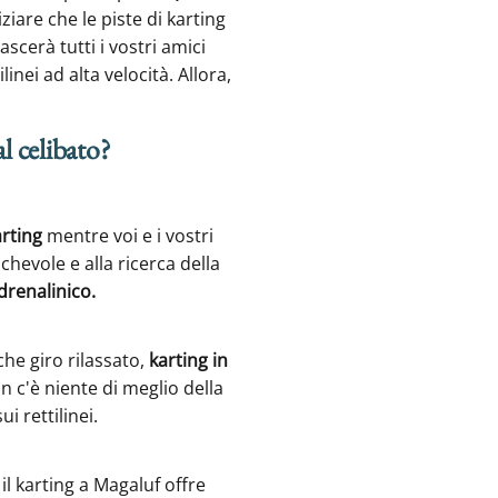
ziare che le piste di karting
scerà tutti i vostri amici
inei ad alta velocità. Allora,
l celibato?
arting
mentre voi e i vostri
chevole e alla ricerca della
drenalinico.
che giro rilassato,
karting in
 c'è niente di meglio della
i rettilinei.
il karting a Magaluf offre