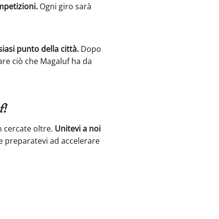
ompetizioni.
Ogni giro sarà
iasi punto della città.
Dopo
rare ciò che Magaluf ha da
f!
n cercate oltre.
Unitevi a noi
 preparatevi ad accelerare