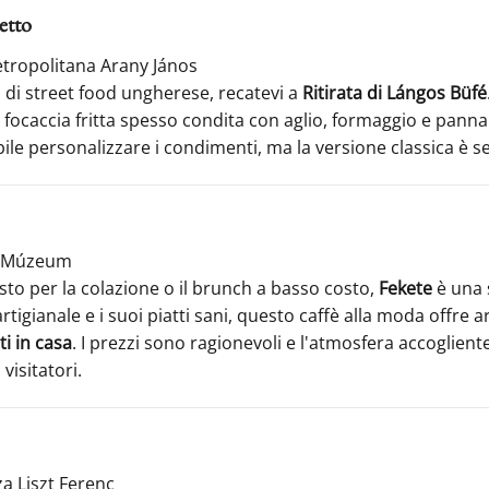
letto
tropolitana Arany János
 di street food ungherese, recatevi a
Ritirata di Lángos Büfé
 focaccia fritta spesso condita con aglio, formaggio e panna 
ile personalizzare i condimenti, ma la versione classica è 
le Múzeum
osto per la colazione o il brunch a basso costo,
Fekete
è una s
rtigianale e i suoi piatti sani, questo caffè alla moda offre 
ti in casa
. I prezzi sono ragionevoli e l'atmosfera accoglient
 visitatori.
za Liszt Ferenc