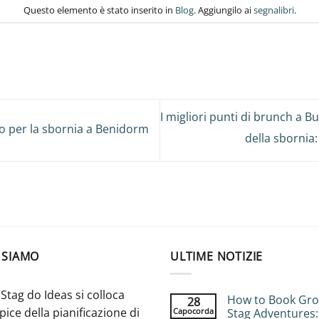
Questo elemento è stato inserito in
Blog
. Aggiungilo ai
segnalibri
.
I migliori punti di brunch a 
oro per la sbornia a Benidorm
della sbornia
 SIAMO
ULTIME NOTIZIE
Stag do Ideas si colloca
How to Book Gr
28
apice della pianificazione di
Capocorda
Stag Adventures: