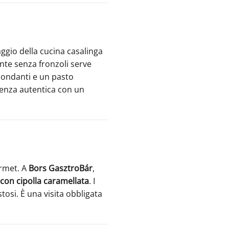
ggio della cucina casalinga
ante senza fronzoli serve
bondanti e un pasto
ienza autentica con un
urmet. A
Bors GasztroBár
,
con cipolla caramellata
. I
tosi. È una visita obbligata