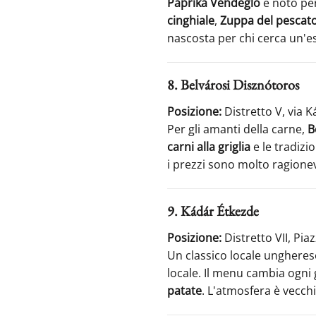
Paprika Vendéglő
è noto per 
cinghiale
,
Zuppa del pescat
nascosta per chi cerca un'e
8. Belvárosi Disznótoros
Posizione:
Distretto V, via K
Per gli amanti della carne,
B
carni alla griglia
e le tradizi
i prezzi sono molto ragione
9. Kádár Étkezde
Posizione:
Distretto VII, Pia
Un classico locale ungheres
locale. Il menu cambia ogni 
patate
. L'atmosfera è vecchi