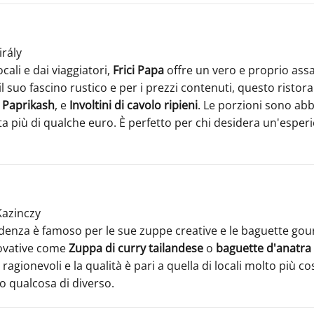
irály
ali e dai viaggiatori,
Frici Papa
offre un vero e proprio assa
 suo fascino rustico e per i prezzi contenuti, questo ristor
 Paprikash
, e
Involtini di cavolo ripieni
. Le porzioni sono ab
più di qualche euro. È perfetto per chi desidera un'esper
 Kazinczy
ndenza è famoso per le sue zuppe creative e le baguette go
novative come
Zuppa di curry tailandese
o
baguette d'anatra 
agionevoli e la qualità è pari a quella di locali molto più cos
o qualcosa di diverso.