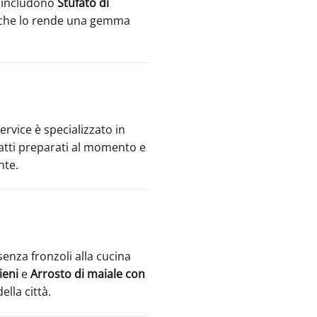
ci includono
Stufato di
 il che lo rende una gemma
ervice è specializzato in
piatti preparati al momento e
nte.
enza fronzoli alla cucina
ieni
e
Arrosto di maiale con
ella città.