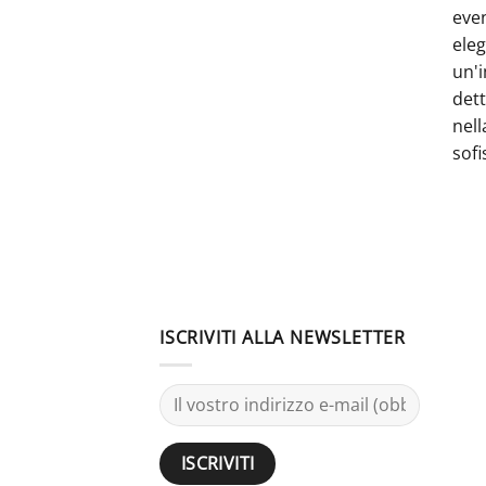
even
ele
un'i
dett
nell
sofi
ISCRIVITI ALLA NEWSLETTER