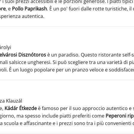
i suoi prezzi accessibili e le porzioni generose. I piatti tipi
ore
, e
Pollo Paprikash
. È un po' fuori dalle rotte turistiche,
sperienza autentica.
árolyi
elvárosi Disznótoros
è un paradiso. Questo ristorante self-s
onali salsicce ungheresi. Si può scegliere tra una varietà di 
voli. È un luogo popolare per un pranzo veloce e soddisface
zza Klauzál
e,
Kádár Étkezde
è famoso per il suo approccio autentico e s
giorno, ma spesso include piatti preferiti come
Peperoni rip
a scuola e affascinante e i prezzi sono tra i più convenienti d