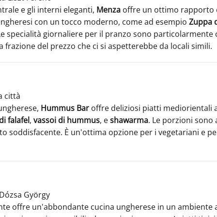
rale e gli interni eleganti,
Menza
offre un ottimo rapporto 
i ungheresi con un tocco moderno, come ad esempio
Zuppa d
Le specialità giornaliere per il pranzo sono particolarmente
 frazione del prezzo che ci si aspetterebbe da locali simili.
a città
 ungherese,
Hummus Bar
offre deliziosi piatti mediorientali 
di falafel
,
vassoi di hummus
, e
shawarma
. Le porzioni sono 
to soddisfacente. È un'ottima opzione per i vegetariani e p
a Dózsa György
nte offre un'abbondante cucina ungherese in un ambiente ac