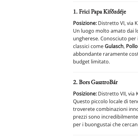
1. Frici Papa Kifőzdéje
Posizione:
Distretto VI, via K
Un luogo molto amato dai loc
ungherese. Conosciuto per il
classici come
Gulasch
,
Pollo
abbondante raramente costa 
budget limitato.
2. Bors GasztroBár
Posizione:
Distretto VII, via
Questo piccolo locale di te
troverete combinazioni in
prezzi sono incredibilmente r
per i buongustai che cercan