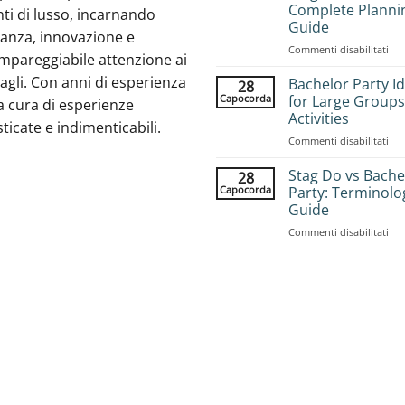
Complete Planni
ti di lusso, incarnando
Guide
ganza, innovazione e
su
Commenti disabilitati
mpareggiabile attenzione ai
Ho
agli. Con anni di esperienza
to
Bachelor Party I
28
Bo
Capocorda
for Large Groups
a cura di esperienze
Gr
Activities
sticate e indimenticabili.
Sta
su
Commenti disabilitati
Adv
Bac
Com
Par
Pla
Stag Do vs Bache
28
Ide
Gui
Capocorda
Party: Terminolo
for
Guide
Lar
su
Commenti disabilitati
Gro
Sta
25
Do
Acti
vs
Bac
Par
Ter
Gui