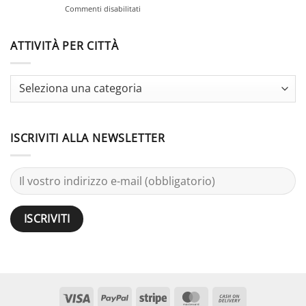
Guide
su
Commenti disabilitati
Large
Stag
Groups:
Do
25
vs
ATTIVITÀ PER CITTÀ
Activities
Bachelor
Party:
Terminology
Guide
ISCRIVITI ALLA NEWSLETTER
Visto
PayPal
Striscia
MasterCard
Contanti