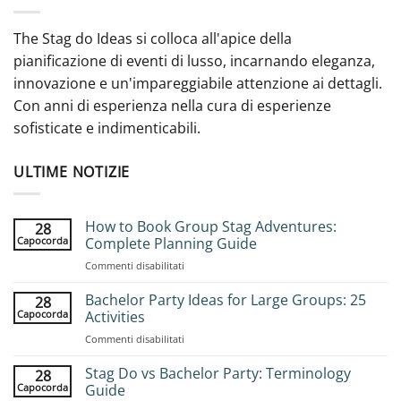
The Stag do Ideas si colloca all'apice della
pianificazione di eventi di lusso, incarnando eleganza,
innovazione e un'impareggiabile attenzione ai dettagli.
Con anni di esperienza nella cura di esperienze
sofisticate e indimenticabili.
ULTIME NOTIZIE
How to Book Group Stag Adventures:
28
Capocorda
Complete Planning Guide
su
Commenti disabilitati
How
to
Bachelor Party Ideas for Large Groups: 25
28
Book
Capocorda
Activities
Group
su
Commenti disabilitati
Stag
Bachelor
Adventures:
Party
Stag Do vs Bachelor Party: Terminology
Complete
28
Ideas
Planning
Capocorda
Guide
for