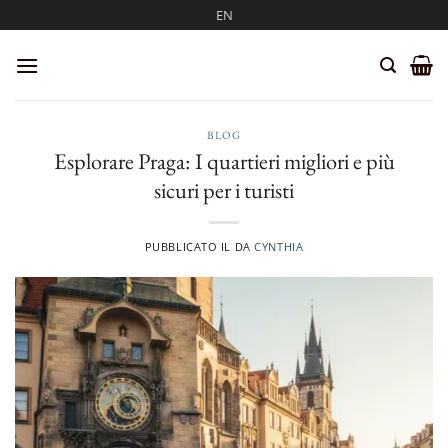
Salta
EN
ai
contenuti
BLOG
Esplorare Praga: I quartieri migliori e più
sicuri per i turisti
PUBBLICATO IL
DA
CYNTHIA