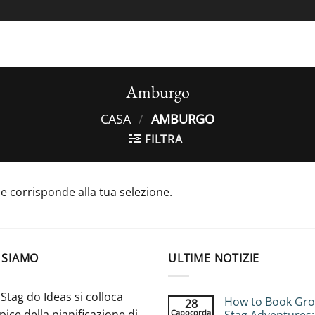
Amburgo
CASA
/
AMBURGO
FILTRA
 corrisponde alla tua selezione.
 SIAMO
ULTIME NOTIZIE
Stag do Ideas si colloca
How to Book Gr
28
apice della pianificazione di
Capocorda
Stag Adventures: