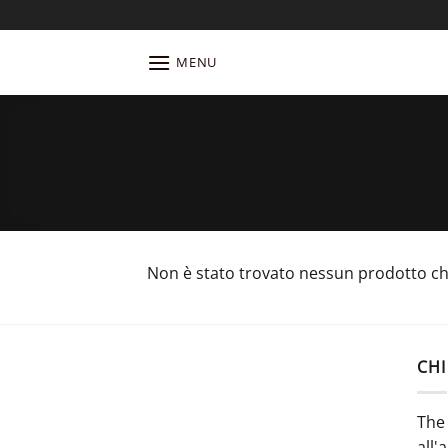
Salta
ai
contenuti
MENU
Non è stato trovato nessun prodotto che
CHI
The 
all'