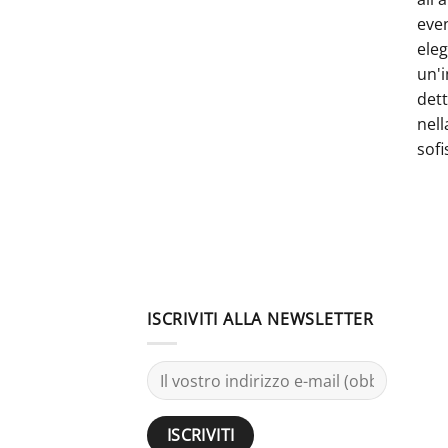
even
ele
un'i
dett
nell
sofi
ISCRIVITI ALLA NEWSLETTER