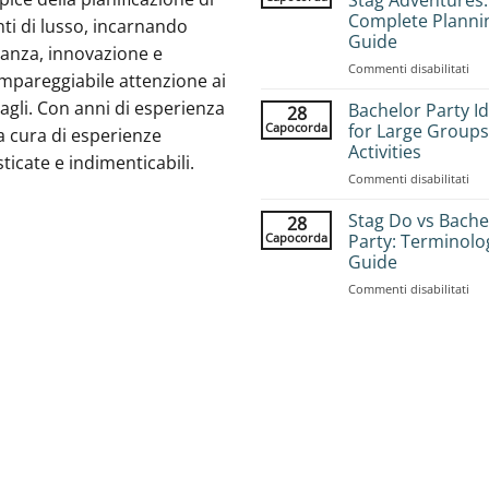
Complete Planni
ti di lusso, incarnando
Guide
ganza, innovazione e
su
Commenti disabilitati
mpareggiabile attenzione ai
Ho
agli. Con anni di esperienza
to
Bachelor Party I
28
Bo
Capocorda
for Large Groups
a cura di esperienze
Gr
Activities
sticate e indimenticabili.
Sta
su
Commenti disabilitati
Adv
Bac
Com
Par
Pla
Stag Do vs Bache
28
Ide
Gui
Capocorda
Party: Terminolo
for
Guide
Lar
su
Commenti disabilitati
Gro
Sta
25
Do
Acti
vs
Bac
Par
Ter
Gui