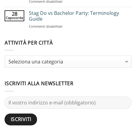
su
Commenti disabilitati
Stag
Bachelor
Adventures:
Party
Stag Do vs Bachelor Party: Terminology
Complete
28
Ideas
Planning
Capocorda
Guide
for
Guide
su
Commenti disabilitati
Large
Stag
Groups:
Do
25
vs
ATTIVITÀ PER CITTÀ
Activities
Bachelor
Party:
Terminology
Guide
ISCRIVITI ALLA NEWSLETTER