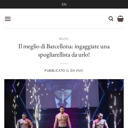
Salta
EN
ai
contenuti
BLOG
Il meglio di Barcellona: ingaggiate una
spogliarellista da urlo!
PUBBLICATO IL
DA
ENKI