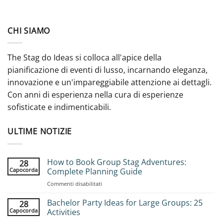
CHI SIAMO
The Stag do Ideas si colloca all'apice della
pianificazione di eventi di lusso, incarnando eleganza,
innovazione e un'impareggiabile attenzione ai dettagli.
Con anni di esperienza nella cura di esperienze
sofisticate e indimenticabili.
ULTIME NOTIZIE
How to Book Group Stag Adventures:
28
Capocorda
Complete Planning Guide
su
Commenti disabilitati
How
to
Bachelor Party Ideas for Large Groups: 25
28
Book
Capocorda
Activities
Group