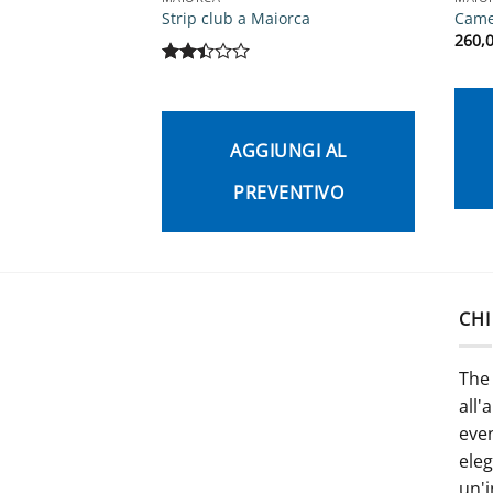
Strip club a Maiorca
Came
260,
Valutato
2.42
su 5
AGGIUNGI AL
PREVENTIVO
CHI
The 
all'
even
ele
un'i