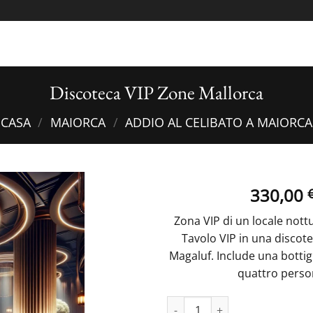
Discoteca VIP Zone Mallorca
CASA
/
MAIORCA
/
ADDIO AL CELIBATO A MAIORCA
330,00
Zona VIP di un locale nott
Tavolo VIP in una discot
Magaluf. Include una bottigli
quattro perso
Nightclub VIP Zone Mallorca qu