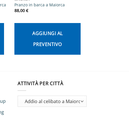
orca
Pranzo in barca a Maiorca
Ragazza spogliarell
88,00
€
260,00
€
AGGIUNGI AL
AGGIUNG
PREVENTIVO
PREVEN
ATTIVITÀ PER CITTÀ
oup
ng