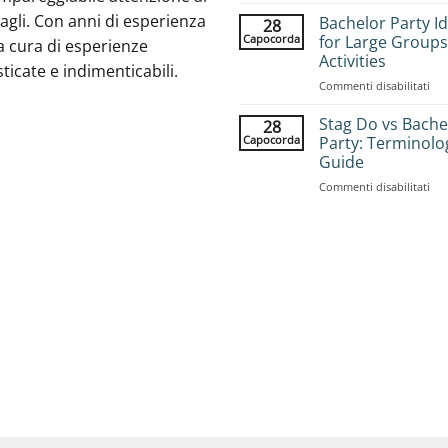
Ho
agli. Con anni di esperienza
to
Bachelor Party I
28
Bo
Capocorda
for Large Groups
a cura di esperienze
Gr
Activities
sticate e indimenticabili.
Sta
su
Commenti disabilitati
Adv
Bac
Com
Par
Pla
Stag Do vs Bache
28
Ide
Gui
Capocorda
Party: Terminolo
for
Guide
Lar
su
Commenti disabilitati
Gro
Sta
25
Do
Acti
vs
Bac
Par
Ter
Gui