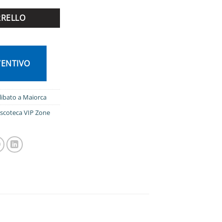
RRELLO
VENTIVO
libato a Maiorca
iscoteca VIP Zone