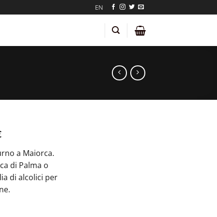
EN
€
urno a Maiorca.
eca di Palma o
a di alcolici per
ne.
antità