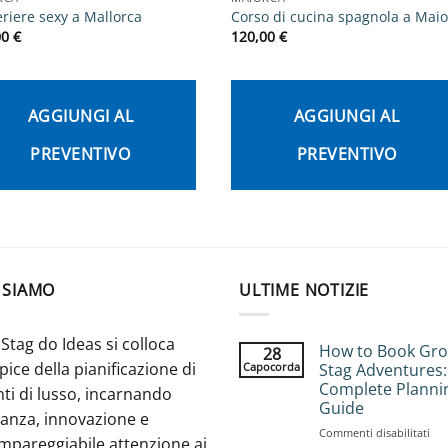
riere sexy a Mallorca
Corso di cucina spagnola a Mai
00
€
120,00
€
AGGIUNGI AL
AGGIUNGI AL
PREVENTIVO
PREVENTIVO
 SIAMO
ULTIME NOTIZIE
Stag do Ideas si colloca
How to Book Gr
28
apice della pianificazione di
Capocorda
Stag Adventures:
Complete Planni
ti di lusso, incarnando
Guide
ganza, innovazione e
su
Commenti disabilitati
mpareggiabile attenzione ai