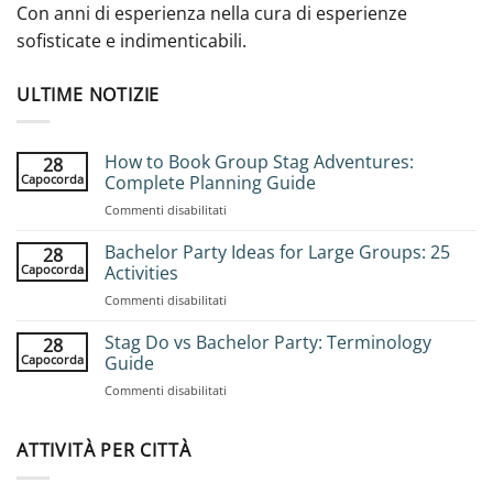
Con anni di esperienza nella cura di esperienze
sofisticate e indimenticabili.
ULTIME NOTIZIE
How to Book Group Stag Adventures:
28
Capocorda
Complete Planning Guide
su
Commenti disabilitati
How
to
Bachelor Party Ideas for Large Groups: 25
28
Book
Capocorda
Activities
Group
su
Commenti disabilitati
Stag
Bachelor
Adventures:
Party
Stag Do vs Bachelor Party: Terminology
Complete
28
Ideas
Planning
Capocorda
Guide
for
Guide
su
Commenti disabilitati
Large
Stag
Groups:
Do
25
vs
ATTIVITÀ PER CITTÀ
Activities
Bachelor
Party: