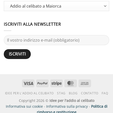
Terminology
Guide
ISCRIVITI ALLA NEWSLETTER
Visto
PayPal
Striscia
MasterCard
Contanti
alla
IDEE PER L'ADDIO AL CELIBATO
STAG
BLOG
CONTATTO
FAQ
consegna
Copyright 2026 ©
Idee per l'addio al celibato
Informativa sui cookie
-
Informativa sulla privacy
-
Politica di
rimborso e restituzione