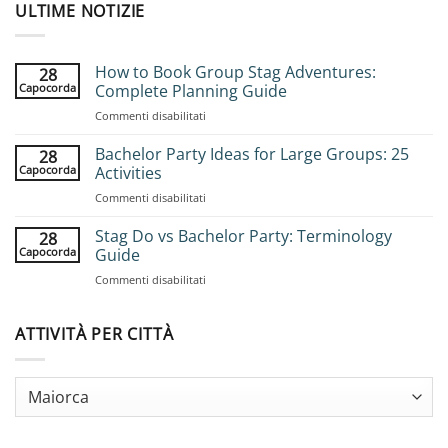
ULTIME NOTIZIE
How to Book Group Stag Adventures:
28
Capocorda
Complete Planning Guide
su
Commenti disabilitati
How
to
Bachelor Party Ideas for Large Groups: 25
28
Book
Capocorda
Activities
Group
su
Commenti disabilitati
Stag
Bachelor
Adventures:
Party
Stag Do vs Bachelor Party: Terminology
Complete
28
Ideas
Planning
Capocorda
Guide
for
Guide
su
Commenti disabilitati
Large
Stag
Groups:
Do
25
vs
ATTIVITÀ PER CITTÀ
Activities
Bachelor
Party:
Terminology
Guide