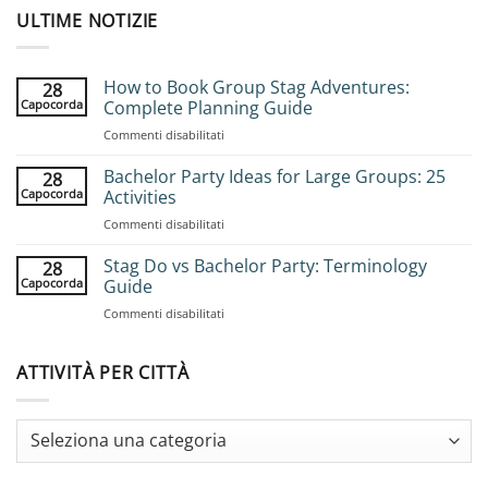
ULTIME NOTIZIE
How to Book Group Stag Adventures:
28
Capocorda
Complete Planning Guide
su
Commenti disabilitati
How
to
Bachelor Party Ideas for Large Groups: 25
28
Book
Capocorda
Activities
Group
su
Commenti disabilitati
Stag
Bachelor
Adventures:
Party
Stag Do vs Bachelor Party: Terminology
Complete
28
Ideas
Planning
Capocorda
Guide
for
Guide
su
Commenti disabilitati
Large
Stag
Groups:
Do
25
vs
ATTIVITÀ PER CITTÀ
Activities
Bachelor
Party:
Terminology
Guide