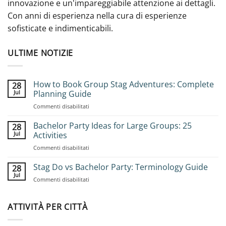
innovazione e un'impareggiabile attenzione ai dettagli.
Con anni di esperienza nella cura di esperienze
sofisticate e indimenticabili.
ULTIME NOTIZIE
How to Book Group Stag Adventures: Complete
28
Jul
Planning Guide
on
Commenti disabilitati
How
to
Bachelor Party Ideas for Large Groups: 25
28
Book
Jul
Activities
Group
on
Commenti disabilitati
Stag
Bachelor
Adventures:
Party
Stag Do vs Bachelor Party: Terminology Guide
Complete
28
Ideas
Planning
Jul
on
Commenti disabilitati
for
Guide
Stag
Large
Do
Groups:
vs
ATTIVITÀ PER CITTÀ
25
Bachelor
Activities
Party: