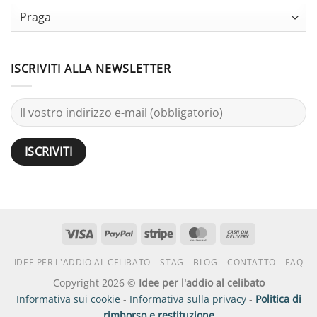
Terminology
Guide
ISCRIVITI ALLA NEWSLETTER
Visto
PayPal
Striscia
MasterCard
Contanti
alla
IDEE PER L'ADDIO AL CELIBATO
STAG
BLOG
CONTATTO
FAQ
consegna
Copyright 2026 ©
Idee per l'addio al celibato
Informativa sui cookie
-
Informativa sulla privacy
-
Politica di
rimborso e restituzione