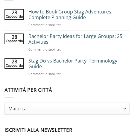
How to Book Group Stag Adventures:
28
Capocorda
Complete Planning Guide
su
Commenti disabilitati
How
to
Bachelor Party Ideas for Large Groups: 25
28
Book
Capocorda
Activities
Group
su
Commenti disabilitati
Stag
Bachelor
Adventures:
Party
Stag Do vs Bachelor Party: Terminology
Complete
28
Ideas
Planning
Capocorda
Guide
for
Guide
su
Commenti disabilitati
Large
Stag
Groups:
Do
25
vs
ATTIVITÀ PER CITTÀ
Activities
Bachelor
Party:
Terminology
Guide
ISCRIVITI ALLA NEWSLETTER