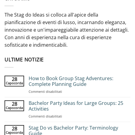
The Stag do Ideas si colloca all'apice della
pianificazione di eventi di lusso, incarnando eleganza,
innovazione e un'impareggiabile attenzione ai dettagli.
Con anni di esperienza nella cura di esperienze
sofisticate e indimenticabili.
ULTIME NOTIZIE
How to Book Group Stag Adventures:
28
Capocorda
Complete Planning Guide
su
Commenti disabilitati
How
to
Bachelor Party Ideas for Large Groups: 25
28
Book
Capocorda
Activities
Group
su
Commenti disabilitati
Stag
Bachelor
Adventures:
Party
Stag Do vs Bachelor Party: Terminology
Complete
28
Ideas
Planning
Capocorda
Guide