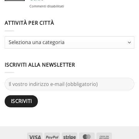
for
Guide
su
Commenti disabilitati
Large
Stag
Groups:
Do
25
vs
ATTIVITÀ PER CITTÀ
Activities
Bachelor
Party:
Terminology
Guide
ISCRIVITI ALLA NEWSLETTER
Visto
PayPal
Striscia
MasterCard
Contanti