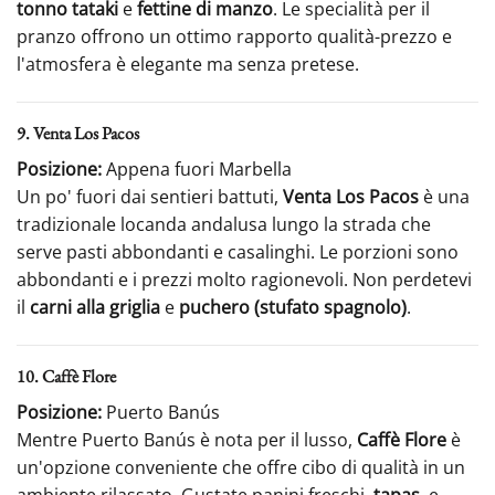
tonno tataki
e
fettine di manzo
. Le specialità per il
pranzo offrono un ottimo rapporto qualità-prezzo e
l'atmosfera è elegante ma senza pretese.
9. Venta Los Pacos
Posizione:
Appena fuori Marbella
Un po' fuori dai sentieri battuti,
Venta Los Pacos
è una
tradizionale locanda andalusa lungo la strada che
serve pasti abbondanti e casalinghi. Le porzioni sono
abbondanti e i prezzi molto ragionevoli. Non perdetevi
il
carni alla griglia
e
puchero (stufato spagnolo)
.
10. Caffè Flore
Posizione:
Puerto Banús
Mentre Puerto Banús è nota per il lusso,
Caffè Flore
è
un'opzione conveniente che offre cibo di qualità in un
ambiente rilassato. Gustate panini freschi,
tapas
, e