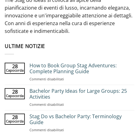
The Stag do Ideas si colloca all'apice della
pianificazione di eventi di lusso, incarnando eleganza,
innovazione e un'impareggiabile attenzione ai dettagli.
Con anni di esperienza nella cura di esperienze
sofisticate e indimenticabili.
ULTIME NOTIZIE
How to Book Group Stag Adventures:
28
Capocorda
Complete Planning Guide
su
Commenti disabilitati
How
to
Bachelor Party Ideas for Large Groups: 25
28
Book
Capocorda
Activities
Group
su
Commenti disabilitati
Stag
Bachelor
Adventures:
Party
Stag Do vs Bachelor Party: Terminology
Complete
28
Ideas
Planning
Capocorda
Guide
for
Guide
su
Commenti disabilitati
Large
Stag
Groups: