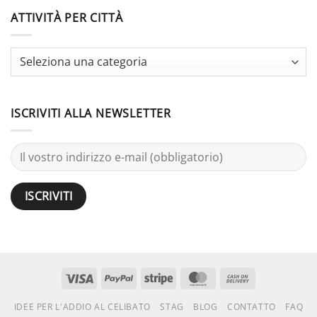
Do
25
vs
ATTIVITÀ PER CITTÀ
Activities
Bachelor
Party:
Terminology
Guide
ISCRIVITI ALLA NEWSLETTER
Visto
PayPal
Striscia
MasterCard
Contanti
alla
IDEE PER L'ADDIO AL CELIBATO
STAG
BLOG
CONTATTO
FAQ
consegna