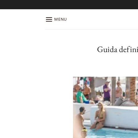
Salta
ai
contenuti
MENU
Guida definit