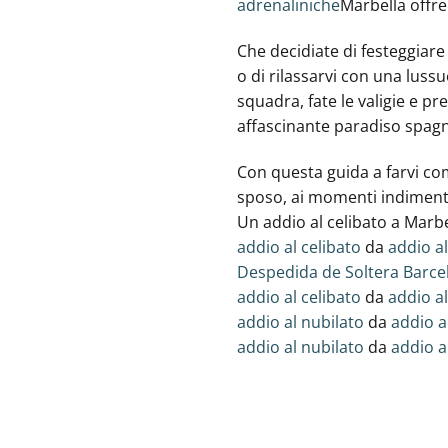
adrenaliniche
Marbella offre
Che decidiate di festeggiare 
o di rilassarvi con una luss
squadra, fate le valigie e p
affascinante paradiso spagn
Con questa guida a farvi com
sposo, ai momenti indimenti
Un addio al celibato a Marbe
addio al celibato
da
addio al
Despedida de Soltera Barce
addio al celibato
da
addio al
addio al nubilato
da
addio a
addio al nubilato
da
addio a