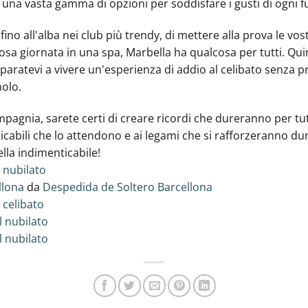
 una vasta gamma di opzioni per soddisfare i gusti di ogni 
fino all'alba nei club più trendy, di mettere alla prova le vost
uosa giornata in una spa, Marbella ha qualcosa per tutti. Qu
reparatevi a vivere un'esperienza di addio al celibato senza 
olo.
pagnia, sarete certi di creare ricordi che dureranno per tutt
cabili che lo attendono e ai legami che si rafforzeranno dur
lla indimenticabile!
 nubilato
llona
da
Despedida de Soltero Barcellona
 celibato
l nubilato
l nubilato