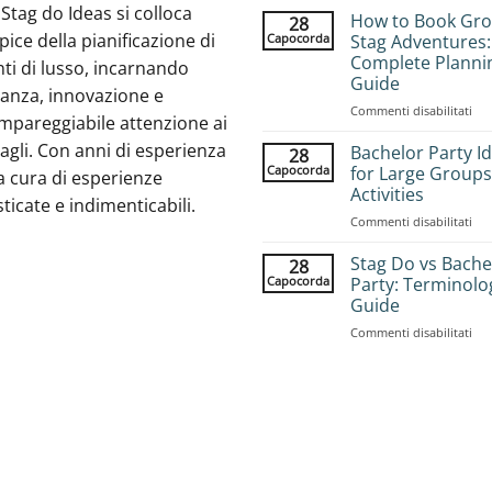
Stag do Ideas si colloca
How to Book Gr
28
apice della pianificazione di
Capocorda
Stag Adventures:
Complete Planni
ti di lusso, incarnando
Guide
ganza, innovazione e
su
Commenti disabilitati
mpareggiabile attenzione ai
Ho
agli. Con anni di esperienza
to
Bachelor Party I
28
Bo
Capocorda
for Large Groups
a cura di esperienze
Gr
Activities
sticate e indimenticabili.
Sta
su
Commenti disabilitati
Adv
Bac
Com
Par
Pla
Stag Do vs Bache
28
Ide
Gui
Capocorda
Party: Terminolo
for
Guide
Lar
su
Commenti disabilitati
Gro
Sta
25
Do
Acti
vs
Bac
Par
Ter
Gui