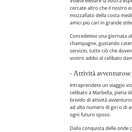
Volete elevare la vostra es
cercate altro che il nostro 
mozzafiato della costa medit
amici più cari in grande stile
Concedetevi una giornata all
champagne, gustando caterin
servizio, tutto ciò che dovete
vostro addio al celibato dav
- Attività avventurose
Intraprendete un viaggio indi
celibato a Marbella, piena di
brivido di attività avventuro
ad alto numero di giri o di 
ogni futuro sposo.
Dalla conquista delle onde c