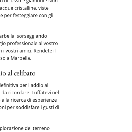
vo di lusso e glamour? Non
cque cristalline, viste
‍ per festeggiare con gli
arbella,‍ sorseggiando
o professionale‍ al vostro
 i vostri amici. Rendete il
sso a Marbella.
io al celibato
finitiva per l'addio al
da ricordare. Tuffatevi‍ nel
e alla ricerca di esperienze
ni per soddisfare i gusti di
esplorazione del terreno