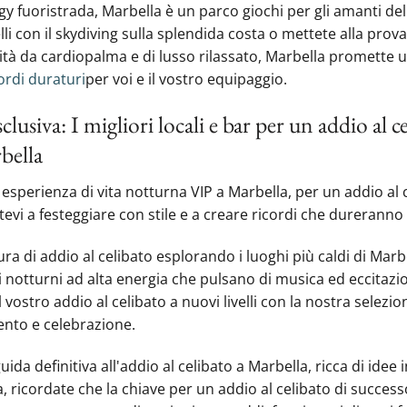
y fuoristrada, Marbella è un parco giochi per gli amanti del 
lli con il ‍skydiving sulla splendida costa o mettete alla prova 
ività da cardiopalma e di lusso rilassato, Marbella promette 
ordi duraturi
per voi e il vostro equipaggio.
lusiva: I migliori locali e bar per un addio al c
bella
esperienza di vita notturna VIP a Marbella, per un addio al 
vi a festeggiare con stile e a creare ricordi che dureranno t
ra di addio al celibato esplorando i luoghi più caldi di Mar
i notturni ad alta energia che pulsano di musica ed eccitazio
l vostro addio al celibato a nuovi livelli con la nostra selez
ento e celebrazione.
da definitiva all'addio al celibato a Marbella, ricca di idee
a, ricordate che la chiave per un addio al celibato di success