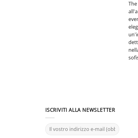
The 
all'
even
ele
un'i
dett
nell
sofi
ISCRIVITI ALLA NEWSLETTER