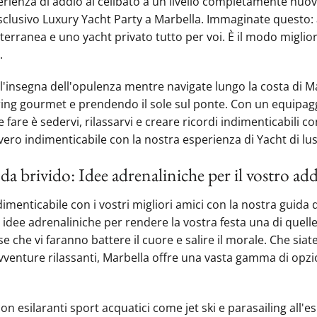
perienza di addio al celibato a un livello completamente nuo
esclusivo Luxury Yacht Party a Marbella. Immaginate questo: a
erranea e uno yacht privato tutto per voi. È il modo migliore
.
'insegna dell'opulenza mentre‍ navigate lungo la costa di M
g gourmet e prendendo il sole sul ponte. Con un equipaggi
 fare è sedervi, rilassarvi e creare ricordi indimenticabili con
vero indimenticabile con la nostra esperienza di Yacht di lu
 da brivido: Idee adrenaliniche per il vostro add
menticabile con i vostri migliori amici con la nostra guida de
 idee adrenaliniche per rendere la vostra festa una di quelle 
se che vi faranno battere il cuore e salire il morale. Che siat
avventure rilassanti, Marbella offre‍ una vasta gamma di opzio
on esilaranti sport acquatici come jet ski e parasailing all'