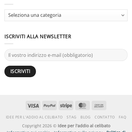
Bachelor
Activities
Party:
Terminology
Guide
ISCRIVITI ALLA NEWSLETTER
Visto
PayPal
Striscia
MasterCard
Contanti
alla
IDEE PER L'ADDIO AL CELIBATO
STAG
BLOG
CONTATTO
FAQ
consegna
Copyright 2026 ©
Idee per l'addio al celibato