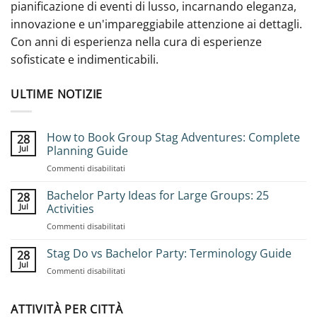
pianificazione di eventi di lusso, incarnando eleganza,
innovazione e un'impareggiabile attenzione ai dettagli.
Con anni di esperienza nella cura di esperienze
sofisticate e indimenticabili.
ULTIME NOTIZIE
How to Book Group Stag Adventures: Complete
28
Jul
Planning Guide
on
Commenti disabilitati
How
to
Bachelor Party Ideas for Large Groups: 25
28
Book
Jul
Activities
Group
on
Commenti disabilitati
Stag
Bachelor
Adventures:
Party
Stag Do vs Bachelor Party: Terminology Guide
Complete
28
Ideas
Planning
Jul
on
Commenti disabilitati
for
Guide
Stag
Large
Do
Groups:
vs
ATTIVITÀ PER CITTÀ
25