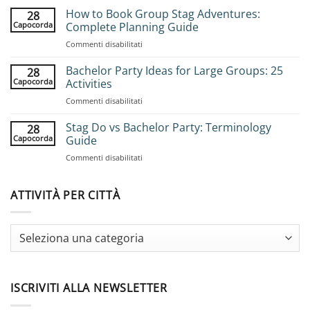
How to Book Group Stag Adventures:
28
Capocorda
Complete Planning Guide
su
Commenti disabilitati
How
to
Bachelor Party Ideas for Large Groups: 25
28
Book
Capocorda
Activities
Group
su
Commenti disabilitati
Stag
Bachelor
Adventures:
Party
Stag Do vs Bachelor Party: Terminology
Complete
28
Ideas
Planning
Capocorda
Guide
for
Guide
su
Commenti disabilitati
Large
Stag
Groups:
Do
25
vs
ATTIVITÀ PER CITTÀ
Activities
Bachelor
Party:
Terminology
Guide
ISCRIVITI ALLA NEWSLETTER