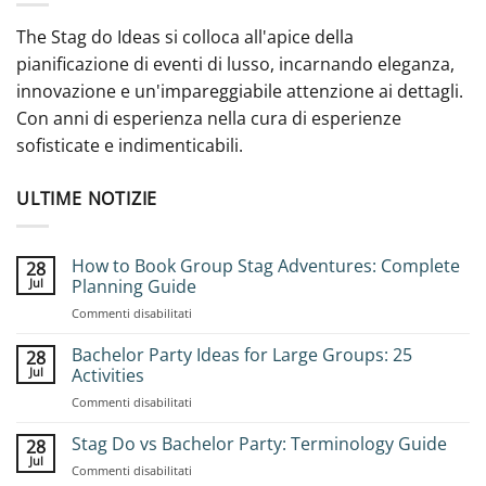
The Stag do Ideas si colloca all'apice della
pianificazione di eventi di lusso, incarnando eleganza,
innovazione e un'impareggiabile attenzione ai dettagli.
Con anni di esperienza nella cura di esperienze
sofisticate e indimenticabili.
ULTIME NOTIZIE
How to Book Group Stag Adventures: Complete
28
Jul
Planning Guide
on
Commenti disabilitati
How
to
Bachelor Party Ideas for Large Groups: 25
28
Book
Jul
Activities
Group
on
Commenti disabilitati
Stag
Bachelor
Adventures:
Party
Stag Do vs Bachelor Party: Terminology Guide
Complete
28
Ideas
Planning
Jul
on
Commenti disabilitati
for
Guide