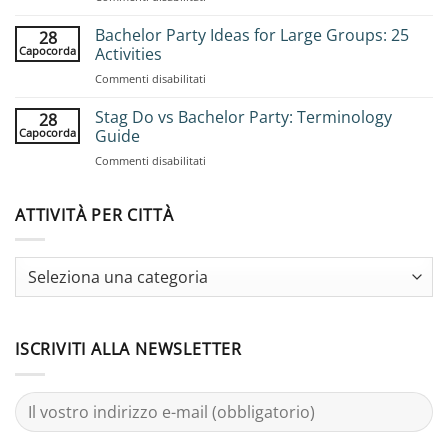
How
to
Bachelor Party Ideas for Large Groups: 25
28
Book
Capocorda
Activities
Group
su
Commenti disabilitati
Stag
Bachelor
Adventures:
Party
Stag Do vs Bachelor Party: Terminology
Complete
28
Ideas
Planning
Capocorda
Guide
for
Guide
su
Commenti disabilitati
Large
Stag
Groups:
Do
25
vs
ATTIVITÀ PER CITTÀ
Activities
Bachelor
Party:
Terminology
Guide
ISCRIVITI ALLA NEWSLETTER