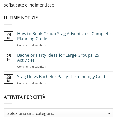
sofisticate e indimenticabili.
ULTIME NOTIZIE
How to Book Group Stag Adventures: Complete
28
Jul
Planning Guide
on
Commenti disabilitati
How
to
Bachelor Party Ideas for Large Groups: 25
28
Book
Jul
Activities
Group
on
Commenti disabilitati
Stag
Bachelor
Adventures:
Party
Stag Do vs Bachelor Party: Terminology Guide
Complete
28
Ideas
Planning
Jul
on
Commenti disabilitati
for
Guide
Stag
Large
Do
Groups:
vs
ATTIVITÀ PER CITTÀ
25
Bachelor
Activities
Party:
Terminology
Guide