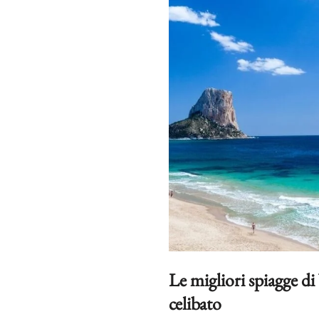
Le migliori spiagge di 
celibato