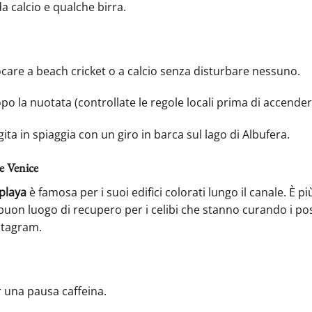
a calcio e qualche birra.
care a beach cricket o a calcio senza disturbare nessuno.
 la nuotata (controllate le regole locali prima di accendere 
ta in spiaggia con un giro in barca sul lago di Albufera.
le Venice
playa
è famosa per i suoi edifici colorati lungo il canale. È pi
n buon luogo di recupero per i celibi che stanno curando i pos
stagram.
 una pausa caffeina.