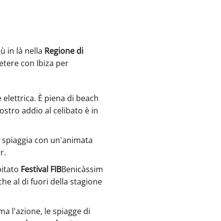
ù in là nella
Regione di
petere con Ibiza per
 elettrica. È piena di beach
vostro addio al celibato è in
spiaggia con un'animata
r.
pitato
Festival FIB
Benicàssim
e al di fuori della stagione
ma l'azione, le spiagge di