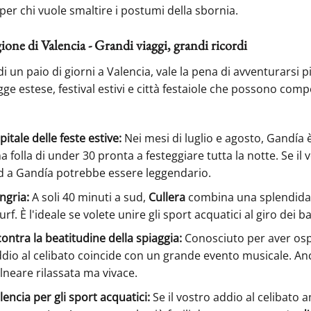
er chi vuole smaltire i postumi della sbornia.
gione di Valencia - Grandi viaggi, grandi ricordi
i un paio di giorni a Valencia, vale la pena di avventurarsi pi
gge estese, festival estivi e città festaiole che possono com
pitale delle feste estive:
Nei mesi di luglio e agosto, Gandía è
a folla di under 30 pronta a festeggiare tutta la notte. Se il 
d a Gandía potrebbe essere leggendario.
angria:
A soli 40 minuti a sud,
Cullera
combina una splendida 
urf. È l'ideale se volete unire gli sport acquatici al giro dei ba
ncontra la beatitudine della spiaggia:
Conosciuto per aver os
ddio al celibato coincide con un grande evento musicale. Anch
balneare rilassata ma vivace.
lencia per gli sport acquatici:
Se il vostro addio al celibato a