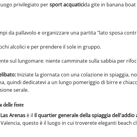
luogo privilegiato per
sport acquatici
da gite in banana boat
mpi da pallavolo e organizzare una partita "lato sposa contr
chi alcolici e per prendere il sole in gruppo.
ente sul lungomare: niente camminate sulla sabbia per rifocil
elibato:
Iniziate la giornata con una colazione in spiaggia, n
na, quindi dedicatevi a un lungo pomeriggio di birre e chiacc
sione serale.
a delle feste
,
Las Arenas
è il
Il quartier generale della spiaggia dell'addio 
 Valencia, questo è il luogo in cui troverete eleganti beach cl