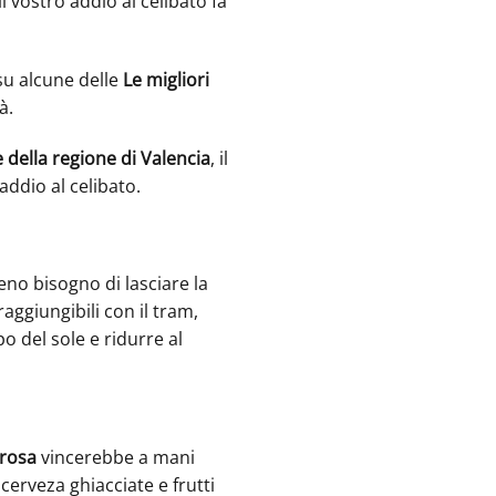
l vostro addio al celibato fa
su alcune delle
Le migliori
à.
e della regione di Valencia
, il
addio al celibato.
no bisogno di lasciare la
raggiungibili con il tram,
o del sole e ridurre al
rosa
vincerebbe a mani
cerveza ghiacciate e frutti