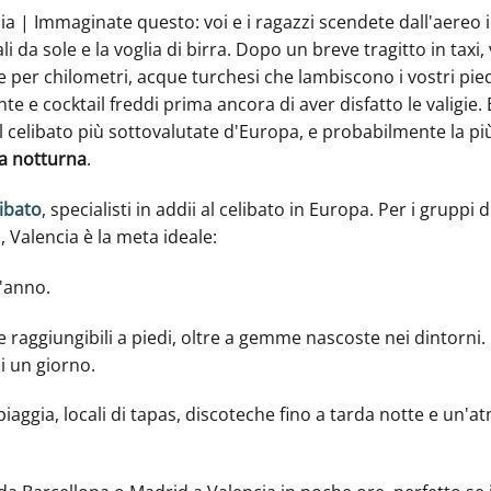
cia | Immaginate questo: voi e i ragazzi scendete dall'aereo 
i da sole e la voglia di birra. Dopo un breve tragitto in taxi, 
 per chilometri, acque turchesi che lambiscono i vostri piedi 
e e cocktail freddi prima ancora di aver disfatto le valigie
al celibato più sottovalutate d'Europa, e probabilmente la p
ta notturna
.
libato
, specialisti in addii al celibato in Europa. Per i gruppi 
 Valencia è la meta ideale:
l'anno.
ne raggiungibili a piedi, oltre a gemme nascoste nei dintorni.
di un giorno.
spiaggia, locali di tapas, discoteche fino a tarda notte e un'a