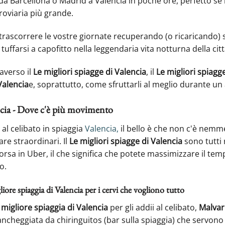
 da Barcellona o Madrid a Valencia in poche ore, perfetto se i
roviaria più grande.
 trascorrere le vostre giornate recuperando (o ricaricando) 
tuffarsi a capofitto nella leggendaria vita notturna della citt
averso il
Le migliori spiagge di Valencia
, il
Le migliori spiagg
Valencia
e, soprattutto, come sfruttarli al meglio durante un 
ncia - Dove c'è più movimento
al celibato in spiaggia
Valencia,
il bello è che non c'è nemme
re straordinari. Il
Le migliori spiagge di Valencia
sono tutti 
rsa in Uber, il che significa che potete massimizzare il temp
o.
iore spiaggia di Valencia per i cervi che vogliono tutto
 migliore spiaggia di Valencia
per gli addii al celibato,
Malvar
ancheggiata da chiringuitos (bar sulla spiaggia) che servono 