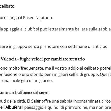
celibato:
turni lungo il Paseo Neptuno.
a spiaggia al club": si può letteralmente ballare sulla sabbi
zare in gruppo senza prenotare con settimane di anticipo.
 Valencia - fughe veloci per cambiare scenario
 sono molto frequentate, ma il vostro addio al celibato potr
onfusione o uno sfondo per i migliori selfie di gruppo. Ques
 una facile gita di un giorno.
contra le buffonate del cervo
sud della città,
El Saler
offre una sabbia incontaminata circo
ell'Albufera
Il paesaggio è quindi di prim'ordine, ma non p