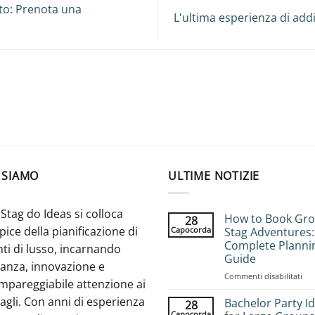
to: Prenota una
L'ultima esperienza di add
 SIAMO
ULTIME NOTIZIE
Stag do Ideas si colloca
How to Book Gr
28
apice della pianificazione di
Capocorda
Stag Adventures:
Complete Planni
ti di lusso, incarnando
Guide
ganza, innovazione e
su
Commenti disabilitati
mpareggiabile attenzione ai
Ho
agli. Con anni di esperienza
to
Bachelor Party I
28
Bo
Capocorda