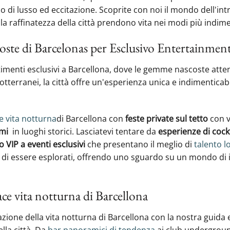
o di lusso ed eccitazione. Scoprite con noi il mondo dell'in
 la raffinatezza della città prendono vita nei modi più indime
oste di Barcelonas per‍ Esclusivo ‍Entertainmen
imenti esclusivi‍ a Barcellona, dove le gemme nascoste atte
 sotterranei, la città offre un'esperienza unica e indimentica
e vita notturna
di Barcellona con
feste private sul tetto
con vi
imi
‍ in luoghi storici. Lasciatevi tentare da
esperienze di cock
 VIP a eventi esclusivi
che presentano il meglio di
talento l
di essere esplorati, offrendo uno sguardo su un mondo di i
ace vita notturna di Barcellona
azione della vita notturna di Barcellona con la nostra guida e
lla città. Da
bar panoramici di tendenza
ai club undergroun