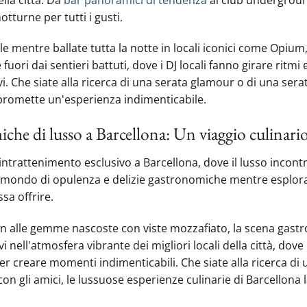
turne per tutti i gusti.
e mentre ballate tutta la notte in locali iconici come Opiu
ori dai sentieri battuti, dove i DJ locali fanno girare ritmi ec
. Che siate alla ricerca di una serata glamour o di una serata
promette‍ un'esperienza indimenticabile.
che di lusso a Barcellona: Un viaggio culinari
intrattenimento esclusivo a Barcellona, dove il lusso incontra
n mondo di opulenza e delizie gastronomiche mentre esplora
sa offrire.
elin alle gemme nascoste con viste mozzafiato, la scena gas
 nell'atmosfera vibrante dei migliori locali della città, dove 
r creare‍ momenti indimenticabili. Che siate alla ricerca d
 con gli amici, le lussuose esperienze culinarie di Barcello