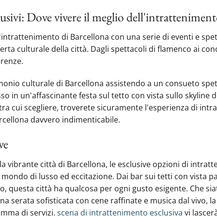
clusivi: Dove vivere il meglio dell'intrattenimen
'intrattenimento di Barcellona con una serie di eventi e spet
rta culturale della città. Dagli spettacoli di flamenco‍ ai con
ferenze.
monio culturale di Barcellona assistendo a un consueto spet
o in un'affascinante festa sul tetto con vista sullo skyline de
i tra cui scegliere, troverete sicuramente l'esperienza di int
arcellona davvero indimenticabile.
ve
a vibrante città di Barcellona,‍ le esclusive opzioni di intra
ondo di ‍lusso ed eccitazione. Dai bar sui tetti con vista p
o, questa città ha qualcosa per ogni gusto esigente. Che siat
una serata sofisticata con cene raffinate e musica dal vivo, la 
amma di servizi.
scena di intrattenimento esclusiva
vi lascer