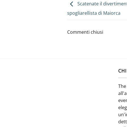
Scatenate il divertimen
spogliarellista di Maiorca
Commenti chiusi
CHI
The 
all'
even
ele
un'i
dett