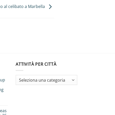
io al celibato a Marbella
ATTIVITÀ PER CITTÀ
oup
ng
w
deas
ok