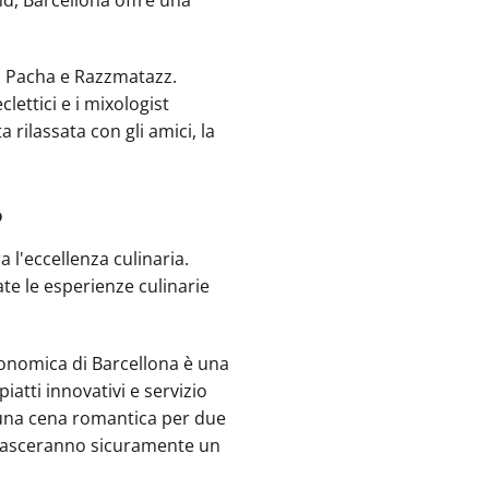
m, Pacha e Razzmatazz.
lettici e i mixologist
 rilassata con gli amici, la
o
 l'eccellenza culinaria.
te le esperienze culinarie
tronomica di Barcellona è una
piatti innovativi e servizio
i una cena romantica per due
na lasceranno sicuramente un