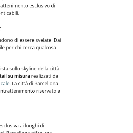
trattenimento esclusivo di
nticabili.
t
ndono di essere svelate. Dai
bile per chi cerca qualcosa
sta sullo skyline della città
tail su misura
realizzati da
ocale
. ‍La città di Barcellona
ntrattenimento ‍riservato a
sclusiva ai luoghi di
d, Barcellona offre una