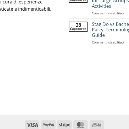
for Large Groups
a cura di esperienze
Gr
Activities
sticate e indimenticabili.
Sta
su
Commenti disabilitati
Adv
Bac
Com
Par
Pla
Stag Do vs Bache
28
Ide
Gui
Capocorda
Party: Terminolo
for
Guide
Lar
su
Commenti disabilitati
Gro
Sta
25
Do
Acti
vs
Bac
Par
Ter
Gui
Visto
PayPal
Striscia
MasterCard
Contanti