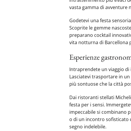
vasta gamma di avventure not
Godetevi una festa sensorial
Scoprite le gemme nascoste fu
preparano cocktail innovativi
vita notturna di Barcellona 
Esperienze gastronomi
Intraprendete un viaggio di 
Lasciatevi trasportare in u
più sontuose che la città pos
Dai ristoranti stellati Mich
festa per i sensi. Immergetevi
impeccabile si combinano pe
o di un incontro sofisticato
segno indelebile.