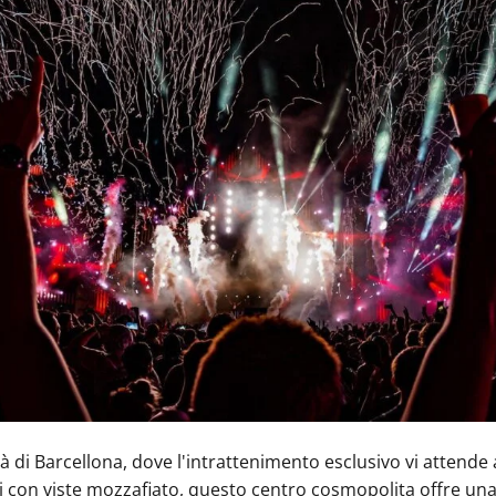
tà di Barcellona, dove l'intrattenimento esclusivo vi attende
etti con viste mozzafiato, questo centro cosmopolita offre un