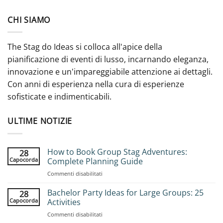
CHI SIAMO
The Stag do Ideas si colloca all'apice della
pianificazione di eventi di lusso, incarnando eleganza,
innovazione e un'impareggiabile attenzione ai dettagli.
Con anni di esperienza nella cura di esperienze
sofisticate e indimenticabili.
ULTIME NOTIZIE
How to Book Group Stag Adventures:
28
Capocorda
Complete Planning Guide
su
Commenti disabilitati
How
to
Bachelor Party Ideas for Large Groups: 25
28
Book
Capocorda
Activities
Group
su
Commenti disabilitati
Stag
Bachelor