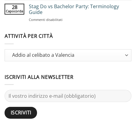
Adventures:
Party
Stag Do vs Bachelor Party: Terminology
Complete
28
Ideas
Planning
Capocorda
Guide
for
Guide
su
Commenti disabilitati
Large
Stag
Groups:
Do
25
vs
ATTIVITÀ PER CITTÀ
Activities
Bachelor
Party:
Terminology
Guide
ISCRIVITI ALLA NEWSLETTER