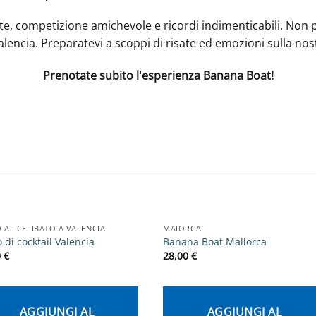
te, competizione amichevole e ricordi indimenticabili. Non pe
i Valencia. Preparatevi a scoppi di risate ed emozioni sulla n
Prenotate subito l'esperienza Banana Boat!
 AL CELIBATO A VALENCIA
MAIORCA
 di cocktail Valencia
Banana Boat Mallorca
0
€
28,00
€
AGGIUNGI AL
AGGIUNGI AL