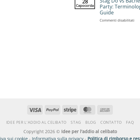
Stag Do vs Bache
28
Ide
Gui
Capocorda
Party: Terminolo
for
Guide
Lar
su
Commenti disabilitati
Gro
Sta
25
Do
Acti
vs
Bac
Par
Ter
Gui
Visto
PayPal
Striscia
MasterCard
Contanti
alla
IDEE PER L'ADDIO AL CELIBATO
STAG
BLOG
CONTATTO
FAQ
consegna
Copyright 2026 ©
Idee per l'addio al celibato
iva sui cookie
-
Informativa sulla privacy
-
Politica di rimborso e res