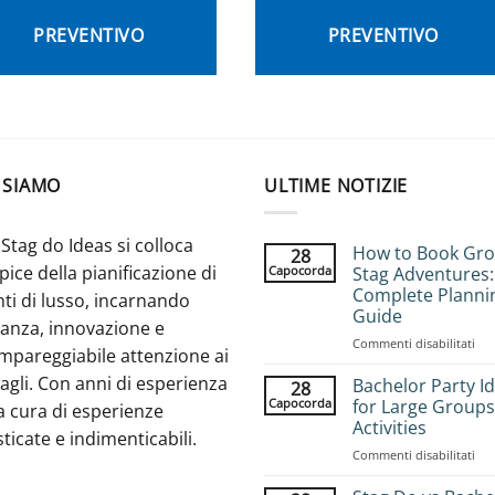
PREVENTIVO
PREVENTIVO
 SIAMO
ULTIME NOTIZIE
Stag do Ideas si colloca
How to Book Gr
28
apice della pianificazione di
Capocorda
Stag Adventures:
Complete Planni
ti di lusso, incarnando
Guide
ganza, innovazione e
su
Commenti disabilitati
mpareggiabile attenzione ai
Ho
agli. Con anni di esperienza
to
Bachelor Party I
28
Bo
Capocorda
for Large Groups
a cura di esperienze
Gr
Activities
sticate e indimenticabili.
Sta
su
Commenti disabilitati
Adv
Bac
Com
Par
Pla