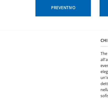
PREVENTIVO
CHI
The 
all'
even
ele
un'i
dett
nell
sofi