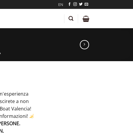
EN
A
n'esperienza
uscirete a non
Boat Valencia!
informazioni!
PERSONE.
N.