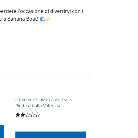
rdete l'occasione di divertirvi con i
ostra Banana Boat!
ADDIO AL CELIBATO A VALENCIA
ADDIO AL CELIBATO A 
Piede a bolla Valencia
Paddle Surf SUP Va
40,00
€
Valutato
2
su
5
AGGIUNG