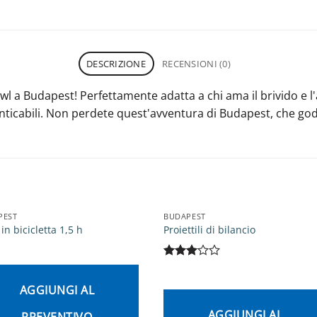
DESCRIZIONE
RECENSIONI (0)
wl a Budapest! Perfettamente adatta a chi ama il brivido e l'
nticabili. Non perdete quest'avventura di Budapest, che go
PEST
BUDAPEST
 in bicicletta 1,5 h
Proiettili di bilancio
Valutato
3
su 5
AGGIUNGI AL
AGGIUNGI AL
PREVENTIVO