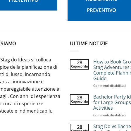
PREVENTIVO
 SIAMO
ULTIME NOTIZIE
Stag do Ideas si colloca
How to Book Gr
28
apice della pianificazione di
Capocorda
Stag Adventures:
Complete Planni
ti di lusso, incarnando
Guide
ganza, innovazione e
su
Commenti disabilitati
mpareggiabile attenzione ai
Ho
agli. Con anni di esperienza
to
Bachelor Party I
28
Bo
Capocorda
for Large Groups
a cura di esperienze
Gr
Activities
sticate e indimenticabili.
Sta
su
Commenti disabilitati
Adv
Bac
Com
Par
Pla
Stag Do vs Bache
28
Ide
Gui
Capocorda