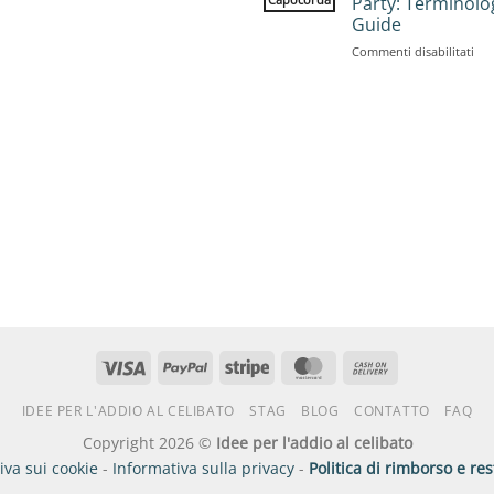
Party: Terminolo
for
Guide
Lar
su
Commenti disabilitati
Gro
Sta
25
Do
Acti
vs
Bac
Par
Ter
Gui
Visto
PayPal
Striscia
MasterCard
Contanti
alla
IDEE PER L'ADDIO AL CELIBATO
STAG
BLOG
CONTATTO
FAQ
consegna
Copyright 2026 ©
Idee per l'addio al celibato
iva sui cookie
-
Informativa sulla privacy
-
Politica di rimborso e res