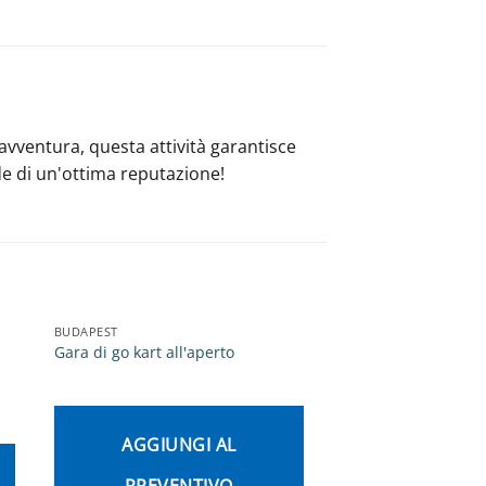
avventura, questa attività garantisce
de di un'ottima reputazione!
BUDAPEST
BUDAPEST
Gara di go kart all'aperto
6 Pistole Proiettili e
AGGIUNGI AL
AGGIUNG
PREVENTIVO
PREVEN