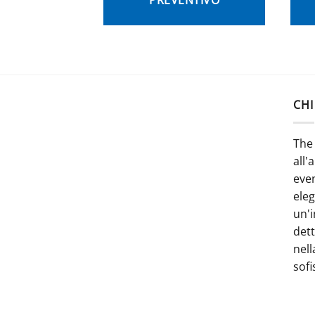
CHI
The 
all'
even
ele
un'i
dett
nell
sofi