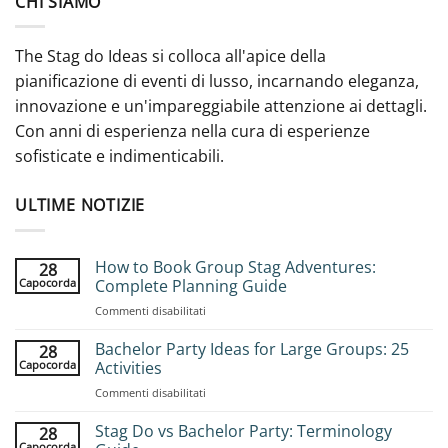
CHI SIAMO
The Stag do Ideas si colloca all'apice della
pianificazione di eventi di lusso, incarnando eleganza,
innovazione e un'impareggiabile attenzione ai dettagli.
Con anni di esperienza nella cura di esperienze
sofisticate e indimenticabili.
ULTIME NOTIZIE
How to Book Group Stag Adventures:
28
Capocorda
Complete Planning Guide
su
Commenti disabilitati
How
to
Bachelor Party Ideas for Large Groups: 25
28
Book
Capocorda
Activities
Group
su
Commenti disabilitati
Stag
Bachelor
Adventures:
Party
Stag Do vs Bachelor Party: Terminology
Complete
28
Ideas
Planning
Capocorda