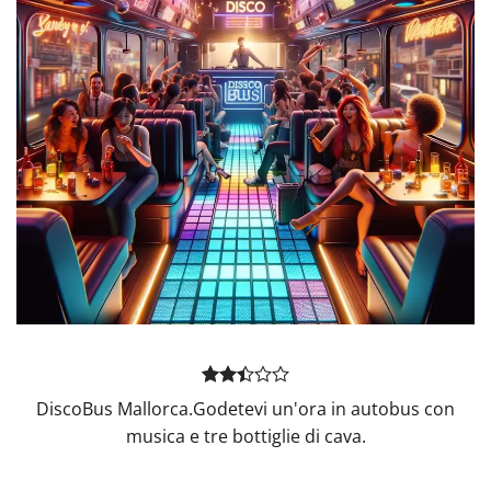
Valutato
487
DiscoBus Mallorca.Godetevi un'ora in autobus con
2.44
musica e tre bottiglie di cava.
su 5
su
base
di