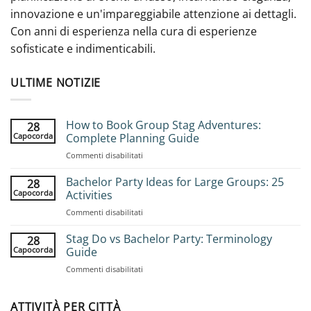
innovazione e un'impareggiabile attenzione ai dettagli.
Con anni di esperienza nella cura di esperienze
sofisticate e indimenticabili.
ULTIME NOTIZIE
How to Book Group Stag Adventures:
28
Capocorda
Complete Planning Guide
su
Commenti disabilitati
How
to
Bachelor Party Ideas for Large Groups: 25
28
Book
Capocorda
Activities
Group
su
Commenti disabilitati
Stag
Bachelor
Adventures:
Party
Stag Do vs Bachelor Party: Terminology
Complete
28
Ideas
Planning
Capocorda
Guide
for
Guide
su
Commenti disabilitati
Large
Stag
Groups:
Do
25
vs
ATTIVITÀ PER CITTÀ
Activities