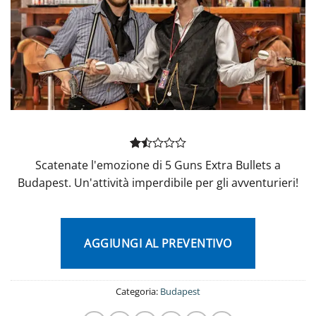
Valutato
2
Scatenate l'emozione di 5 Guns Extra Bullets a
1.5
Budapest. Un'attività imperdibile per gli avventurieri!
su
5
su
base
di
recensioni
AGGIUNGI AL PREVENTIVO
Categoria:
Budapest